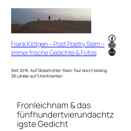
Zum
Inhalt
springen
Faceb
Frank Klötgen – Post Poetry Slam –
Instag
Link
immer frische Gedichte & Fotos
Seit 2016. Auf Globetrotter-Slam-Tour durch bislang
38 Länder auf 5 Kontinenten
Fronleichnam & das
fünfhundertvierundachtz
igste Gedicht