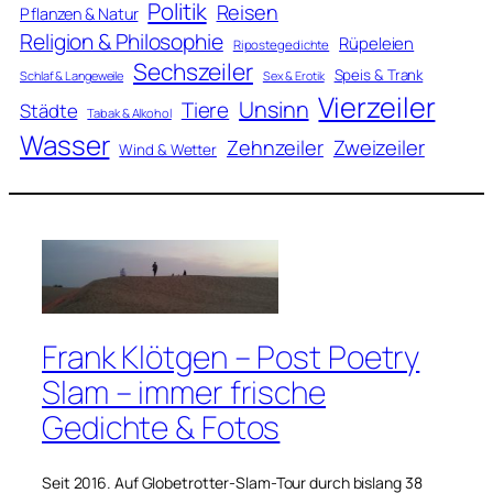
Politik
Reisen
Pflanzen & Natur
Religion & Philosophie
Rüpeleien
Ripostegedichte
Sechszeiler
Speis & Trank
Schlaf & Langeweile
Sex & Erotik
Vierzeiler
Unsinn
Tiere
Städte
Tabak & Alkohol
Wasser
Zweizeiler
Zehnzeiler
Wind & Wetter
Frank Klötgen – Post Poetry
Slam – immer frische
Gedichte & Fotos
Seit 2016. Auf Globetrotter-Slam-Tour durch bislang 38