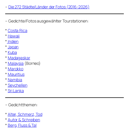
–
Die 272 Städte/Länder der Fotos (2016-2026)
–
Gedichte/Fotos ausgewählter Tourstationen:
*
Costa Rica
*
Hawaii
*
Indien
*
Japan
*
Kuba
*
Madagaskar
*
Malaysia
(Borneo)
*
Marokko
*
Mauritius
*
Namibia
*
Seychellen
*
Sri Lanka
–
Gedichtthemen
:
*
Alter, Schmerz, Tod
*
Autor & Schreiben
*
Berg, Fluss & Tal