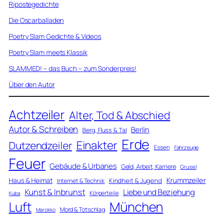
Ripostegedichte
Die Oscarballaden
Poetry Slam Gedichte & Videos
Poetry Slam meets Klassik
SLAMMED! – das Buch – zum Sonderpreis!
Über den Autor
Achtzeiler
Alter, Tod & Abschied
Autor & Schreiben
Berlin
Berg, Fluss & Tal
Erde
Einakter
Dutzendzeiler
Essen
Fahrzeuge
Feuer
Gebäude & Urbanes
Geld, Arbeit, Karriere
Grusel
Krummzeiler
Haus & Heimat
Kindheit & Jugend
Internet & Technik
Kunst & Inbrunst
Liebe und Beziehung
Körperteile
Kuba
Luft
München
Mord & Totschlag
Marokko