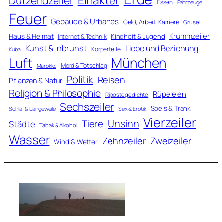
Einakter
Dutzendzeiler
Essen
Fahrzeuge
Feuer
Gebäude & Urbanes
Geld, Arbeit, Karriere
Grusel
Krummzeiler
Haus & Heimat
Kindheit & Jugend
Internet & Technik
Kunst & Inbrunst
Liebe und Beziehung
Körperteile
Kuba
Luft
München
Mord & Totschlag
Marokko
Politik
Reisen
Pflanzen & Natur
Religion & Philosophie
Rüpeleien
Ripostegedichte
Sechszeiler
Speis & Trank
Schlaf & Langeweile
Sex & Erotik
Vierzeiler
Unsinn
Tiere
Städte
Tabak & Alkohol
Wasser
Zweizeiler
Zehnzeiler
Wind & Wetter