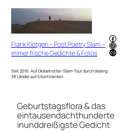
Zum
Inhalt
springen
Faceb
Frank Klötgen – Post Poetry Slam –
Instag
Link
immer frische Gedichte & Fotos
Seit 2016. Auf Globetrotter-Slam-Tour durch bislang
38 Länder auf 5 Kontinenten
Geburtstagsflora & das
eintausendachthunderte
inunddreißigste Gedicht