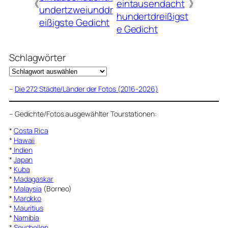
《
eintausendacht
》
undertzweiunddr
hundertdreißigst
eißigste Gedicht
e Gedicht
Schlagwörter
–
Die 272 Städte/Länder der Fotos (2016-2026)
–
Gedichte/Fotos ausgewählter Tourstationen:
*
Costa Rica
*
Hawaii
*
Indien
*
Japan
*
Kuba
*
Madagaskar
*
Malaysia
(Borneo)
*
Marokko
*
Mauritius
*
Namibia
*
Seychellen