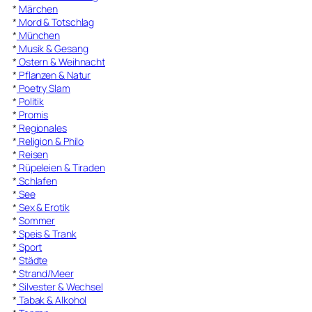
*
Märchen
*
Mord & Totschlag
*
München
*
Musik & Gesang
*
Ostern & Weihnacht
*
Pflanzen & Natur
*
Poetry Slam
*
Politik
*
Promis
*
Regionales
*
Religion & Philo
*
Reisen
*
Rüpeleien & Tiraden
*
Schlafen
*
See
*
Sex & Erotik
*
Sommer
*
Speis & Trank
*
Sport
*
Städte
*
Strand/Meer
*
Silvester & Wechsel
*
Tabak & Alkohol