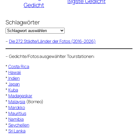
ßigste Gedicht
Gedicht
Schlagwörter
–
Die 272 Städte/Länder der Fotos (2016-2026)
–
Gedichte/Fotos ausgewählter Tourstationen:
*
Costa Rica
*
Hawaii
*
Indien
*
Japan
*
Kuba
*
Madagaskar
*
Malaysia
(Borneo)
*
Marokko
*
Mauritius
*
Namibia
*
Seychellen
*
Sri Lanka