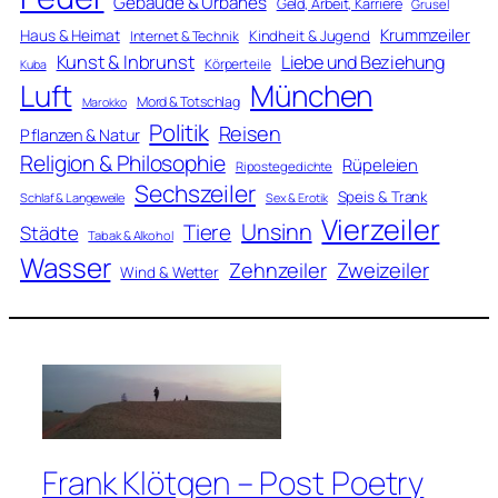
Gebäude & Urbanes
Geld, Arbeit, Karriere
Grusel
Krummzeiler
Haus & Heimat
Kindheit & Jugend
Internet & Technik
Kunst & Inbrunst
Liebe und Beziehung
Körperteile
Kuba
Luft
München
Mord & Totschlag
Marokko
Politik
Reisen
Pflanzen & Natur
Religion & Philosophie
Rüpeleien
Ripostegedichte
Sechszeiler
Speis & Trank
Schlaf & Langeweile
Sex & Erotik
Vierzeiler
Unsinn
Tiere
Städte
Tabak & Alkohol
Wasser
Zweizeiler
Zehnzeiler
Wind & Wetter
Frank Klötgen – Post Poetry