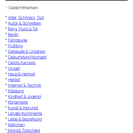
–
Gedichtthemen
:
*
Alter, Schmerz, Tod
*
Autor & Schreiben
*
Berg, Fluss & Tal
*
Berlin
*
Fahrzeuge
*
Frühling
*
Gebäude & Urbanes
*
Geburtstag/Hochzeit
*
Geld & Karriere
*
Grusel
*
Haus & Heimat
*
Herbst
*
Internet & Technik
*
Kleidung
*
Kindheit & Jugend
*
Körperteile
*
Kunst & Inbrunst
*
Länder/Kontinente
*
Liebe & Beziehung
*
Märchen
*
Mord & Totschlag