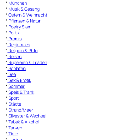
*
München
*
Musik & Gesang
*
Ostern & Weihnacht
*
Pflanzen & Natur
*
Poetry Slam
*
Politik
*
Promis
*
Regionales
*
Religion & Philo
*
Reisen
*
Rüpeleien & Tiraden
*
Schlafen
*
See
*
Sex & Erotik
*
Sommer
*
Speis & Trank
*
Sport
*
Städte
*
Strand/Meer
*
Silvester & Wechsel
*
Tabak & Alkohol
*
Tanzen
*
Tiere
*
Unsinn