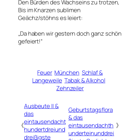
Den Bürden des Wachseins zu trotzen,
Bis im Knarzen sublimen
Geächz/stöhns es leiert:
„Da haben wir gestern doch ganz schön
gefeiert!“
Feuer
München
Schlaf &
Langeweile
Tabak & Alkohol
Zehnzeiler
Ausbeute II &
Geburtstagsflora
das
& das
eintausendacht
《
eintausendachth
》
hundertdreiund
underteinunddrei
dreißigste