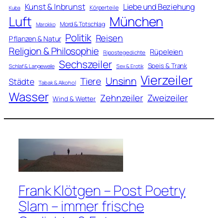
Kunst & Inbrunst
Liebe und Beziehung
Körperteile
Kuba
Luft
München
Mord & Totschlag
Marokko
Politik
Reisen
Pflanzen & Natur
Religion & Philosophie
Rüpeleien
Ripostegedichte
Sechszeiler
Speis & Trank
Schlaf & Langeweile
Sex & Erotik
Vierzeiler
Unsinn
Tiere
Städte
Tabak & Alkohol
Wasser
Zweizeiler
Zehnzeiler
Wind & Wetter
Frank Klötgen – Post Poetry
Slam – immer frische