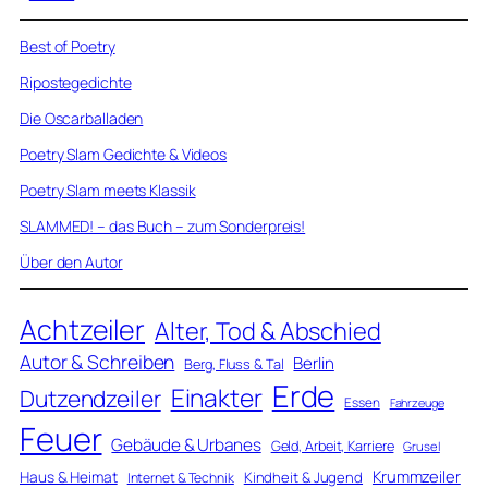
Best of Poetry
Ripostegedichte
Die Oscarballaden
Poetry Slam Gedichte & Videos
Poetry Slam meets Klassik
SLAMMED! – das Buch – zum Sonderpreis!
Über den Autor
Achtzeiler
Alter, Tod & Abschied
Autor & Schreiben
Berlin
Berg, Fluss & Tal
Erde
Einakter
Dutzendzeiler
Essen
Fahrzeuge
Feuer
Gebäude & Urbanes
Geld, Arbeit, Karriere
Grusel
Krummzeiler
Haus & Heimat
Kindheit & Jugend
Internet & Technik