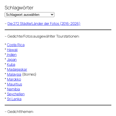
Schlagwörter
–
Die 272 Städte/Länder der Fotos (2016-2026)
–
Gedichte/Fotos ausgewählter Tourstationen:
*
Costa Rica
*
Hawaii
*
Indien
*
Japan
*
Kuba
*
Madagaskar
*
Malaysia
(Borneo)
*
Marokko
*
Mauritius
*
Namibia
*
Seychellen
*
Sri Lanka
–
Gedichtthemen
: