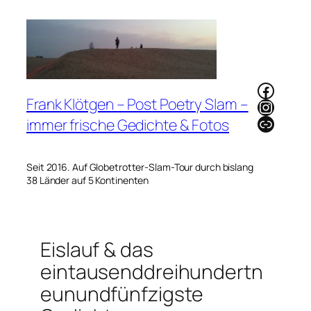
Zum
Inhalt
springen
Faceb
Frank Klötgen – Post Poetry Slam –
Instag
Link
immer frische Gedichte & Fotos
Seit 2016. Auf Globetrotter-Slam-Tour durch bislang
38 Länder auf 5 Kontinenten
Eislauf & das
eintausenddreihundertn
eunundfünfzigste