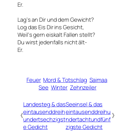
Er.
Lag‘s an Dir und dem Gewicht?
Log das Eis Dir ins Gesicht,
Weil‘s gern eiskalt Fallen stellt?
Du wirst jedenfalls nicht ält-
Er.
Feuer
Mord & Totschlag
Saimaa
See
Winter
Zehnzeiler
Landesteg & das
Seeinsel & das
eintausenddreih
eintausenddreihu
《
》
undertsechzigst
ndertachtundfünf
e Gedicht
zigste Gedicht