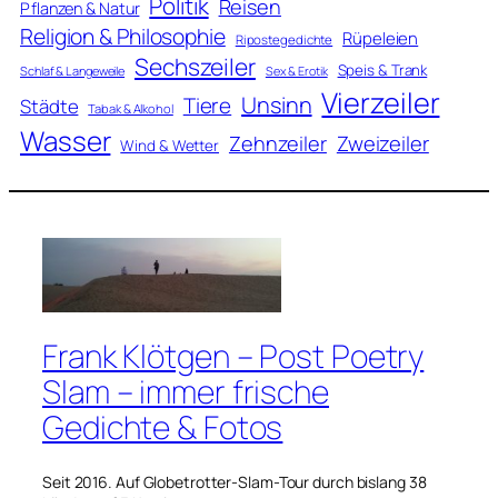
Politik
Reisen
Pflanzen & Natur
Religion & Philosophie
Rüpeleien
Ripostegedichte
Sechszeiler
Speis & Trank
Schlaf & Langeweile
Sex & Erotik
Vierzeiler
Unsinn
Tiere
Städte
Tabak & Alkohol
Wasser
Zweizeiler
Zehnzeiler
Wind & Wetter
Frank Klötgen – Post Poetry
Slam – immer frische
Gedichte & Fotos
Seit 2016. Auf Globetrotter-Slam-Tour durch bislang 38