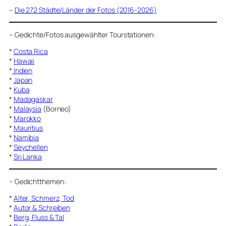
–
Die 272 Städte/Länder der Fotos (2016-2026)
–
Gedichte/Fotos ausgewählter Tourstationen:
*
Costa Rica
*
Hawaii
*
Indien
*
Japan
*
Kuba
*
Madagaskar
*
Malaysia
(Borneo)
*
Marokko
*
Mauritius
*
Namibia
*
Seychellen
*
Sri Lanka
–
Gedichtthemen
:
*
Alter, Schmerz, Tod
*
Autor & Schreiben
*
Berg, Fluss & Tal