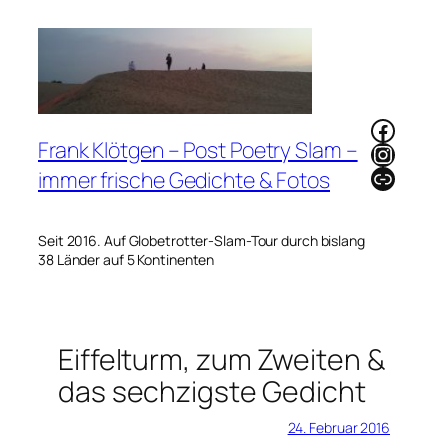
Zum
Inhalt
springen
Faceb
Frank Klötgen – Post Poetry Slam –
Instag
Link
immer frische Gedichte & Fotos
Seit 2016. Auf Globetrotter-Slam-Tour durch bislang
38 Länder auf 5 Kontinenten
Eiffelturm, zum Zweiten &
das sechzigste Gedicht
24. Februar 2016