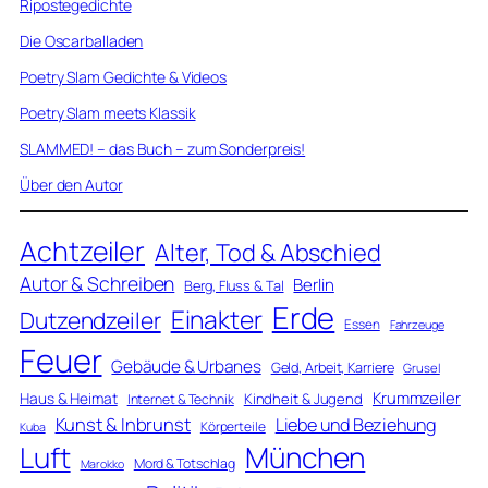
Ripostegedichte
Die Oscarballaden
Poetry Slam Gedichte & Videos
Poetry Slam meets Klassik
SLAMMED! – das Buch – zum Sonderpreis!
Über den Autor
Achtzeiler
Alter, Tod & Abschied
Autor & Schreiben
Berlin
Berg, Fluss & Tal
Erde
Einakter
Dutzendzeiler
Essen
Fahrzeuge
Feuer
Gebäude & Urbanes
Geld, Arbeit, Karriere
Grusel
Krummzeiler
Haus & Heimat
Kindheit & Jugend
Internet & Technik
Kunst & Inbrunst
Liebe und Beziehung
Körperteile
Kuba
Luft
München
Mord & Totschlag
Marokko