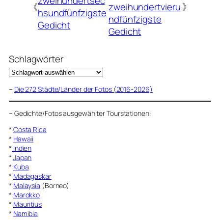
zweihundertsec
《
zweihundertvieru
》
hsundfünfzigste
ndfünfzigste
Gedicht
Gedicht
Schlagwörter
–
Die 272 Städte/Länder der Fotos (2016-2026)
–
Gedichte/Fotos ausgewählter Tourstationen:
*
Costa Rica
*
Hawaii
*
Indien
*
Japan
*
Kuba
*
Madagaskar
*
Malaysia
(Borneo)
*
Marokko
*
Mauritius
*
Namibia