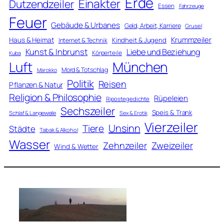
Erde
Einakter
Dutzendzeiler
Essen
Fahrzeuge
Feuer
Gebäude & Urbanes
Geld, Arbeit, Karriere
Grusel
Krummzeiler
Haus & Heimat
Kindheit & Jugend
Internet & Technik
Kunst & Inbrunst
Liebe und Beziehung
Körperteile
Kuba
Luft
München
Mord & Totschlag
Marokko
Politik
Reisen
Pflanzen & Natur
Religion & Philosophie
Rüpeleien
Ripostegedichte
Sechszeiler
Speis & Trank
Schlaf & Langeweile
Sex & Erotik
Vierzeiler
Unsinn
Tiere
Städte
Tabak & Alkohol
Wasser
Zweizeiler
Zehnzeiler
Wind & Wetter