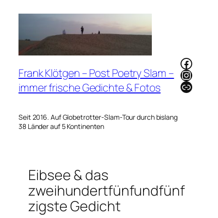
Zum
Inhalt
springen
Faceb
Frank Klötgen – Post Poetry Slam –
Instag
Link
immer frische Gedichte & Fotos
Seit 2016. Auf Globetrotter-Slam-Tour durch bislang
38 Länder auf 5 Kontinenten
Eibsee & das
zweihundertfünfundfünf
zigste Gedicht