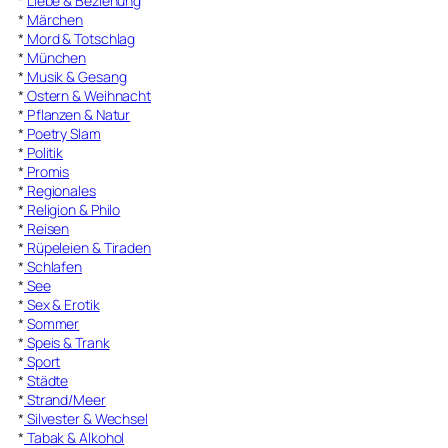
*
Liebe & Beziehung
*
Märchen
*
Mord & Totschlag
*
München
*
Musik & Gesang
*
Ostern & Weihnacht
*
Pflanzen & Natur
*
Poetry Slam
*
Politik
*
Promis
*
Regionales
*
Religion & Philo
*
Reisen
*
Rüpeleien & Tiraden
*
Schlafen
*
See
*
Sex & Erotik
*
Sommer
*
Speis & Trank
*
Sport
*
Städte
*
Strand/Meer
*
Silvester & Wechsel
*
Tabak & Alkohol