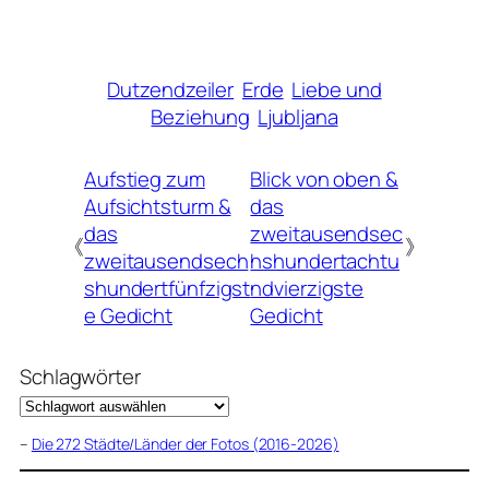
Dutzendzeiler
Erde
Liebe und
Beziehung
Ljubljana
Aufstieg zum
Blick von oben &
Aufsichtsturm &
das
das
zweitausendsec
《
》
zweitausendsech
hshundertachtu
shundertfünfzigst
ndvierzigste
e Gedicht
Gedicht
Schlagwörter
–
Die 272 Städte/Länder der Fotos (2016-2026)