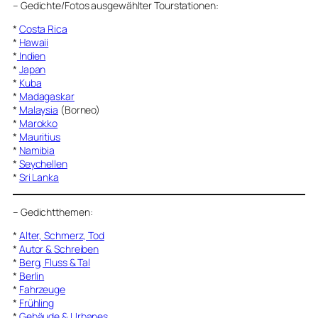
–
Gedichte/Fotos ausgewählter Tourstationen:
*
Costa Rica
*
Hawaii
*
Indien
*
Japan
*
Kuba
*
Madagaskar
*
Malaysia
(Borneo)
*
Marokko
*
Mauritius
*
Namibia
*
Seychellen
*
Sri Lanka
–
Gedichtthemen
:
*
Alter, Schmerz, Tod
*
Autor & Schreiben
*
Berg, Fluss & Tal
*
Berlin
*
Fahrzeuge
*
Frühling
*
Gebäude & Urbanes