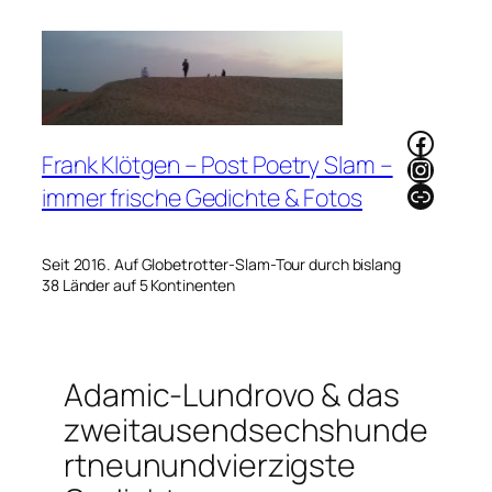
Zum
Inhalt
springen
Faceb
Frank Klötgen – Post Poetry Slam –
Instag
Link
immer frische Gedichte & Fotos
Seit 2016. Auf Globetrotter-Slam-Tour durch bislang
38 Länder auf 5 Kontinenten
Adamic-Lundrovo & das
zweitausendsechshunde
rtneunundvierzigste