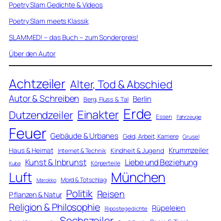
Poetry Slam Gedichte & Videos
Poetry Slam meets Klassik
SLAMMED! – das Buch – zum Sonderpreis!
Über den Autor
Achtzeiler
Alter, Tod & Abschied
Autor & Schreiben
Berlin
Berg, Fluss & Tal
Erde
Einakter
Dutzendzeiler
Essen
Fahrzeuge
Feuer
Gebäude & Urbanes
Geld, Arbeit, Karriere
Grusel
Krummzeiler
Haus & Heimat
Kindheit & Jugend
Internet & Technik
Kunst & Inbrunst
Liebe und Beziehung
Körperteile
Kuba
Luft
München
Mord & Totschlag
Marokko
Politik
Reisen
Pflanzen & Natur
Religion & Philosophie
Rüpeleien
Ripostegedichte
Sechszeiler