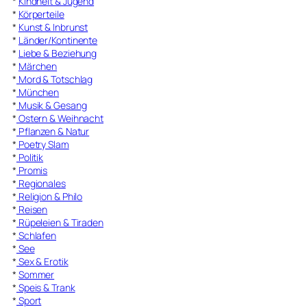
*
Kindheit & Jugend
*
Körperteile
*
Kunst & Inbrunst
*
Länder/Kontinente
*
Liebe & Beziehung
*
Märchen
*
Mord & Totschlag
*
München
*
Musik & Gesang
*
Ostern & Weihnacht
*
Pflanzen & Natur
*
Poetry Slam
*
Politik
*
Promis
*
Regionales
*
Religion & Philo
*
Reisen
*
Rüpeleien & Tiraden
*
Schlafen
*
See
*
Sex & Erotik
*
Sommer
*
Speis & Trank
*
Sport