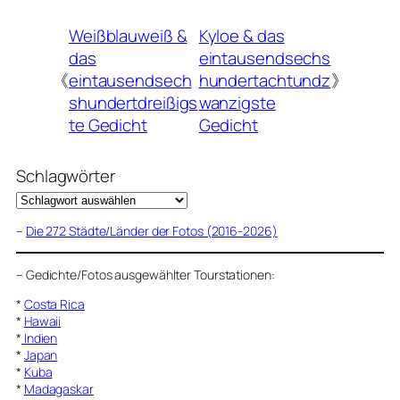
Weißblauweiß &
Kyloe & das
das
eintausendsechs
《
eintausendsech
hundertachtundz
》
shundertdreißigs
wanzigste
te Gedicht
Gedicht
Schlagwörter
–
Die 272 Städte/Länder der Fotos (2016-2026)
–
Gedichte/Fotos ausgewählter Tourstationen:
*
Costa Rica
*
Hawaii
*
Indien
*
Japan
*
Kuba
*
Madagaskar