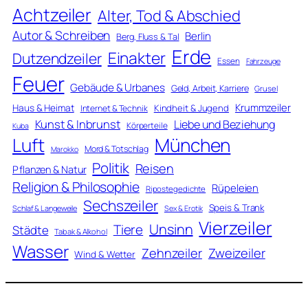
Achtzeiler
Alter, Tod & Abschied
Autor & Schreiben
Berlin
Berg, Fluss & Tal
Erde
Einakter
Dutzendzeiler
Essen
Fahrzeuge
Feuer
Gebäude & Urbanes
Geld, Arbeit, Karriere
Grusel
Krummzeiler
Haus & Heimat
Kindheit & Jugend
Internet & Technik
Kunst & Inbrunst
Liebe und Beziehung
Körperteile
Kuba
Luft
München
Mord & Totschlag
Marokko
Politik
Reisen
Pflanzen & Natur
Religion & Philosophie
Rüpeleien
Ripostegedichte
Sechszeiler
Speis & Trank
Schlaf & Langeweile
Sex & Erotik
Vierzeiler
Unsinn
Tiere
Städte
Tabak & Alkohol
Wasser
Zweizeiler
Zehnzeiler
Wind & Wetter