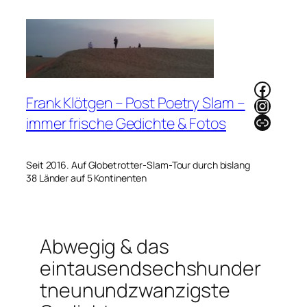
Zum
Inhalt
springen
Faceb
Frank Klötgen – Post Poetry Slam –
Instag
Link
immer frische Gedichte & Fotos
Seit 2016. Auf Globetrotter-Slam-Tour durch bislang
38 Länder auf 5 Kontinenten
Abwegig & das
eintausendsechshunder
tneunundzwanzigste