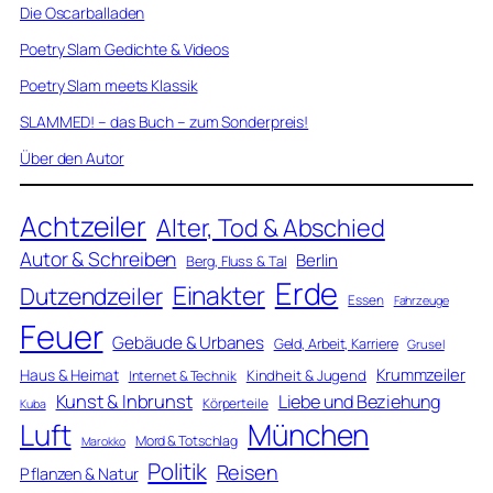
Die Oscarballaden
Poetry Slam Gedichte & Videos
Poetry Slam meets Klassik
SLAMMED! – das Buch – zum Sonderpreis!
Über den Autor
Achtzeiler
Alter, Tod & Abschied
Autor & Schreiben
Berlin
Berg, Fluss & Tal
Erde
Einakter
Dutzendzeiler
Essen
Fahrzeuge
Feuer
Gebäude & Urbanes
Geld, Arbeit, Karriere
Grusel
Krummzeiler
Haus & Heimat
Kindheit & Jugend
Internet & Technik
Kunst & Inbrunst
Liebe und Beziehung
Körperteile
Kuba
Luft
München
Mord & Totschlag
Marokko
Politik
Reisen
Pflanzen & Natur