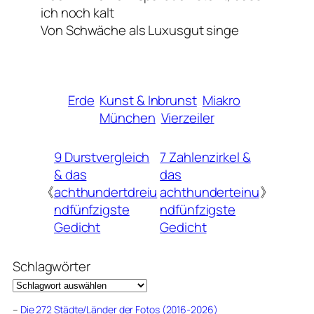
ich noch kalt
Von Schwäche als Luxusgut singe
Erde
Kunst & Inbrunst
Miakro
München
Vierzeiler
9 Durstvergleich
7 Zahlenzirkel &
& das
das
《
achthundertdreiu
achthunderteinu
》
ndfünfzigste
ndfünfzigste
Gedicht
Gedicht
Schlagwörter
–
Die 272 Städte/Länder der Fotos (2016-2026)