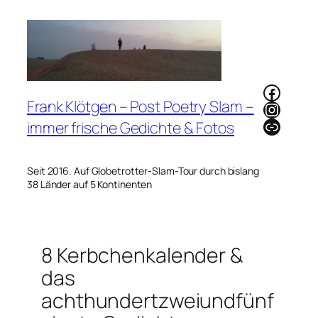
Zum
Inhalt
springen
Faceb
Frank Klötgen – Post Poetry Slam –
Instag
Link
immer frische Gedichte & Fotos
Seit 2016. Auf Globetrotter-Slam-Tour durch bislang
38 Länder auf 5 Kontinenten
8 Kerbchenkalender &
das
achthundertzweiundfünf