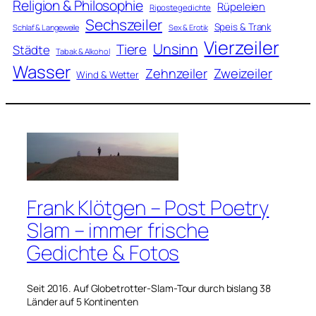
Religion & Philosophie
Rüpeleien
Ripostegedichte
Sechszeiler
Speis & Trank
Schlaf & Langeweile
Sex & Erotik
Vierzeiler
Unsinn
Tiere
Städte
Tabak & Alkohol
Wasser
Zweizeiler
Zehnzeiler
Wind & Wetter
Frank Klötgen – Post Poetry
Slam – immer frische
Gedichte & Fotos
Seit 2016. Auf Globetrotter-Slam-Tour durch bislang 38
Länder auf 5 Kontinenten