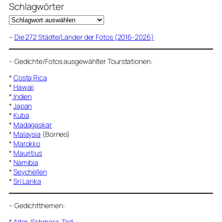
Schlagwörter
–
Die 272 Städte/Länder der Fotos (2016-2026)
–
Gedichte/Fotos ausgewählter Tourstationen:
*
Costa Rica
*
Hawaii
*
Indien
*
Japan
*
Kuba
*
Madagaskar
*
Malaysia
(Borneo)
*
Marokko
*
Mauritius
*
Namibia
*
Seychellen
*
Sri Lanka
–
Gedichtthemen
:
*
Alter, Schmerz, Tod