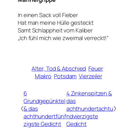
In einen Sack voll Fieber
Hat man meine Hülle gesteckt
Samt Schlappheit vom Kaliber
„Ich fühl mich wie zweimal verreckt!“
Alter, Tod & Abschied
Feuer
Miakro
Potsdam
Vierzeiler
6
4 Zinkenspitzen &
Grundgepünktel
das
《
& das
achthundertachtu
》
achthundertfünf
ndvierzigste
zigste Gedicht
Gedicht