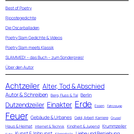
Best of Poetry
Ripostegedichte
Die Oscarballaden
Poetry Slam Gedichte & Videos
Poetry Slam meets Klassik
SLAMMED! – das Buch – zum Sonderpreis!
Über den Autor
Achtzeiler
Alter, Tod & Abschied
Autor & Schreiben
Berlin
Berg, Fluss & Tal
Erde
Einakter
Dutzendzeiler
Essen
Fahrzeuge
Feuer
Gebäude & Urbanes
Geld, Arbeit, Karriere
Grusel
Krummzeiler
Haus & Heimat
Kindheit & Jugend
Internet & Technik
Kunst & Inbrunst
Liebe und Beziehung
Körperteile
Kuba