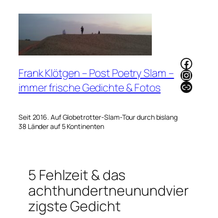
Zum
Inhalt
springen
Faceb
Frank Klötgen – Post Poetry Slam –
Instag
Link
immer frische Gedichte & Fotos
Seit 2016. Auf Globetrotter-Slam-Tour durch bislang
38 Länder auf 5 Kontinenten
5 Fehlzeit & das
achthundertneunundvier
zigste Gedicht