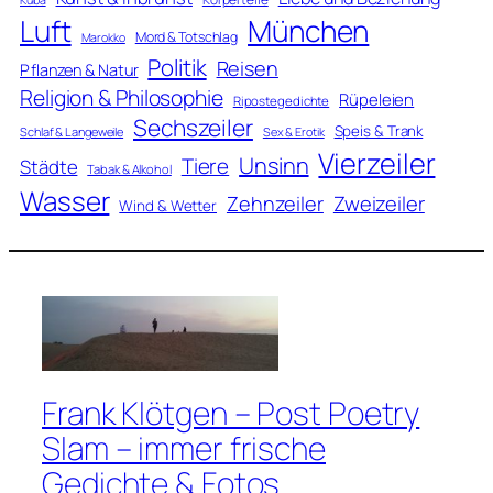
Luft
München
Mord & Totschlag
Marokko
Politik
Reisen
Pflanzen & Natur
Religion & Philosophie
Rüpeleien
Ripostegedichte
Sechszeiler
Speis & Trank
Schlaf & Langeweile
Sex & Erotik
Vierzeiler
Unsinn
Tiere
Städte
Tabak & Alkohol
Wasser
Zweizeiler
Zehnzeiler
Wind & Wetter
Frank Klötgen – Post Poetry
Slam – immer frische
Gedichte & Fotos