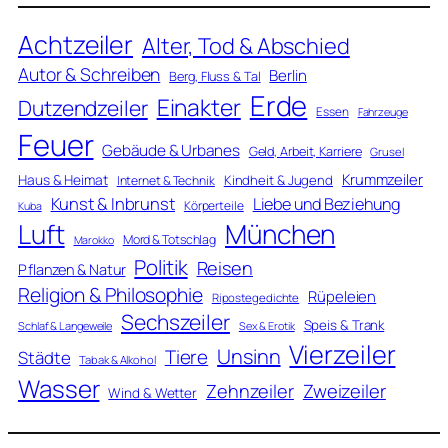
Achtzeiler
Alter, Tod & Abschied
Autor & Schreiben
Berlin
Berg, Fluss & Tal
Erde
Einakter
Dutzendzeiler
Essen
Fahrzeuge
Feuer
Gebäude & Urbanes
Geld, Arbeit, Karriere
Grusel
Krummzeiler
Haus & Heimat
Kindheit & Jugend
Internet & Technik
Kunst & Inbrunst
Liebe und Beziehung
Körperteile
Kuba
Luft
München
Mord & Totschlag
Marokko
Politik
Reisen
Pflanzen & Natur
Religion & Philosophie
Rüpeleien
Ripostegedichte
Sechszeiler
Speis & Trank
Schlaf & Langeweile
Sex & Erotik
Vierzeiler
Unsinn
Tiere
Städte
Tabak & Alkohol
Wasser
Zweizeiler
Zehnzeiler
Wind & Wetter