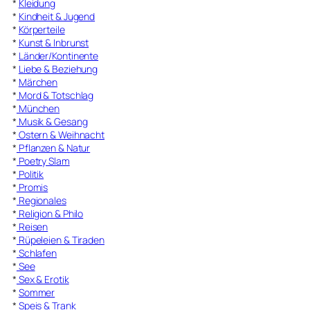
*
Kleidung
*
Kindheit & Jugend
*
Körperteile
*
Kunst & Inbrunst
*
Länder/Kontinente
*
Liebe & Beziehung
*
Märchen
*
Mord & Totschlag
*
München
*
Musik & Gesang
*
Ostern & Weihnacht
*
Pflanzen & Natur
*
Poetry Slam
*
Politik
*
Promis
*
Regionales
*
Religion & Philo
*
Reisen
*
Rüpeleien & Tiraden
*
Schlafen
*
See
*
Sex & Erotik
*
Sommer
*
Speis & Trank