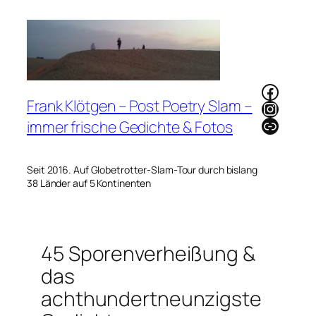
Zum
Inhalt
springen
Faceb
Frank Klötgen – Post Poetry Slam –
Instag
Link
immer frische Gedichte & Fotos
Seit 2016. Auf Globetrotter-Slam-Tour durch bislang
38 Länder auf 5 Kontinenten
45 Sporenverheißung &
das
achthundertneunzigste