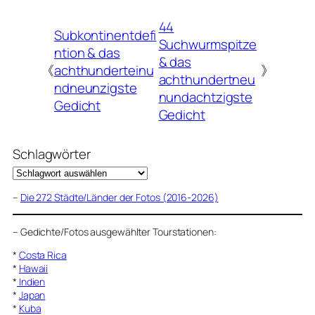
44
Subkontinentdefi
Suchwurmspitze
ntion & das
& das
《
achthunderteinu
》
achthundertneu
ndneunzigste
nundachtzigste
Gedicht
Gedicht
Schlagwörter
–
Die 272 Städte/Länder der Fotos (2016-2026)
–
Gedichte/Fotos ausgewählter Tourstationen:
*
Costa Rica
*
Hawaii
*
Indien
*
Japan
*
Kuba