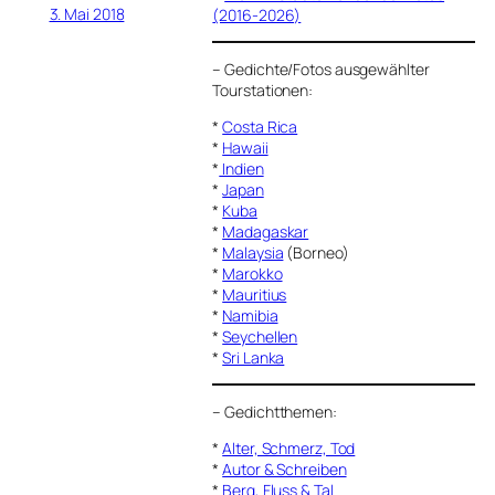
3. Mai 2018
(2016-2026)
–
Gedichte/Fotos ausgewählter
Tourstationen:
*
Costa Rica
*
Hawaii
*
Indien
*
Japan
*
Kuba
*
Madagaskar
*
Malaysia
(Borneo)
*
Marokko
*
Mauritius
*
Namibia
*
Seychellen
*
Sri Lanka
–
Gedichtthemen
:
*
Alter, Schmerz, Tod
*
Autor & Schreiben
*
Berg, Fluss & Tal