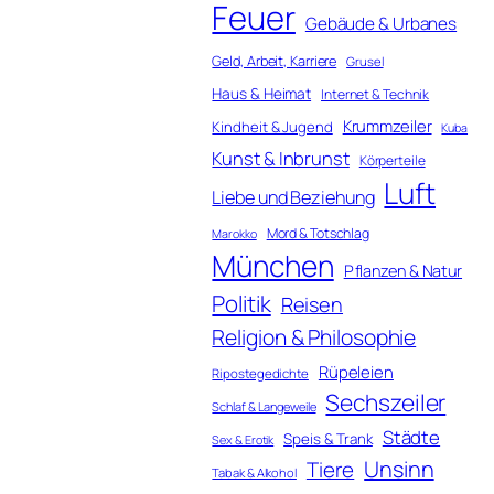
Feuer
Gebäude & Urbanes
Geld, Arbeit, Karriere
Grusel
Haus & Heimat
Internet & Technik
Krummzeiler
Kindheit & Jugend
Kuba
Kunst & Inbrunst
Körperteile
Luft
Liebe und Beziehung
Mord & Totschlag
Marokko
München
Pflanzen & Natur
Politik
Reisen
Religion & Philosophie
Rüpeleien
Ripostegedichte
Sechszeiler
Schlaf & Langeweile
Städte
Speis & Trank
Sex & Erotik
Unsinn
Tiere
Tabak & Alkohol