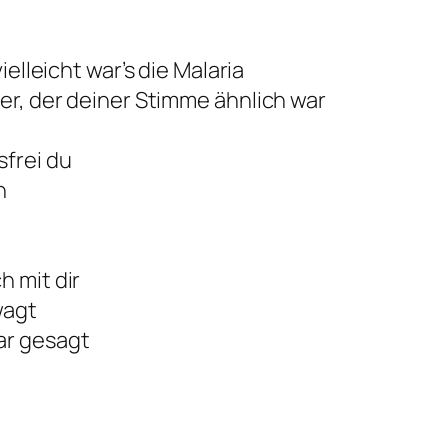
ielleicht war’s die Malaria
her, der deiner Stimme ähnlich war
sfrei du
h
h mit dir
wagt
ar gesagt