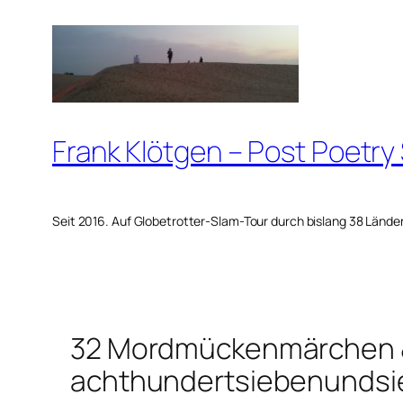
Zum
Inhalt
springen
Frank Klötgen – Post Poetry
Seit 2016. Auf Globetrotter-Slam-Tour durch bislang 38 Lände
32 Mordmückenmärchen 
achthundertsiebenundsie