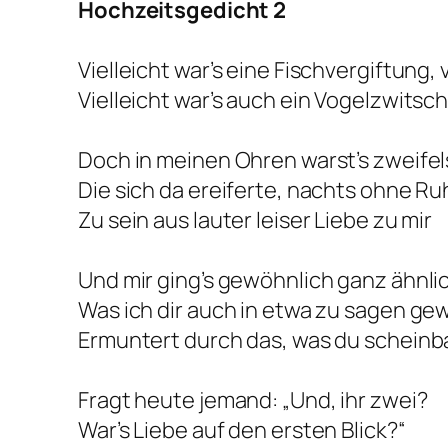
Hochzeitsgedicht 2
Vielleicht war’s eine Fischvergiftung, v
Vielleicht war’s auch ein Vogelzwitsc
Doch in meinen Ohren warst’s zweifel
Die sich da ereiferte, nachts ohne Ru
Zu sein aus lauter leiser Liebe zu mir
Und mir ging’s gewöhnlich ganz ähnlic
Was ich dir auch in etwa zu sagen ge
Ermuntert durch das, was du scheinb
Fragt heute jemand: „Und, ihr zwei?
War’s Liebe auf den ersten Blick?“