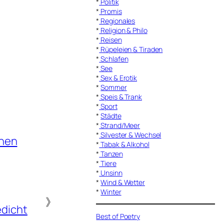
*
Politik
*
Promis
*
Regionales
*
Religion & Philo
*
Reisen
*
Rüpeleien & Tiraden
*
Schlafen
*
See
*
Sex & Erotik
*
Sommer
*
Speis & Trank
*
Sport
*
Städte
*
Strand/Meer
*
Silvester & Wechsel
hen
*
Tabak & Alkohol
*
Tanzen
*
Tiere
*
Unsinn
*
Wind & Wetter
*
Winter
》
dicht
Best of Poetry