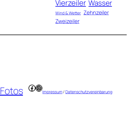
Vierzeiler
Wasser
Zehnzeiler
Wind & Wetter
Zweizeiler
Facebook
Instagram
 Fotos
Impressum
/
Datenschutzvereinbarung