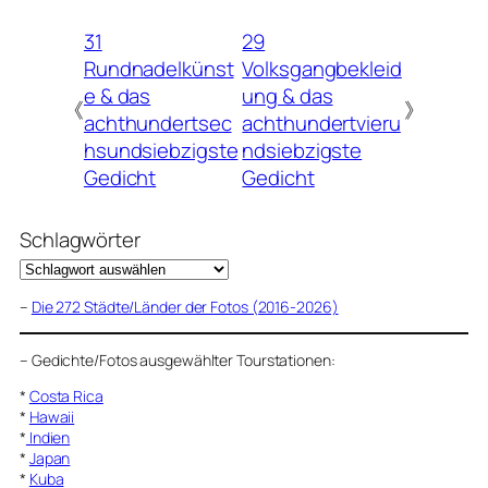
31
29
Rundnadelkünst
Volksgangbekleid
e & das
ung & das
《
》
achthundertsec
achthundertvieru
hsundsiebzigste
ndsiebzigste
Gedicht
Gedicht
Schlagwörter
–
Die 272 Städte/Länder der Fotos (2016-2026)
–
Gedichte/Fotos ausgewählter Tourstationen:
*
Costa Rica
*
Hawaii
*
Indien
*
Japan
*
Kuba