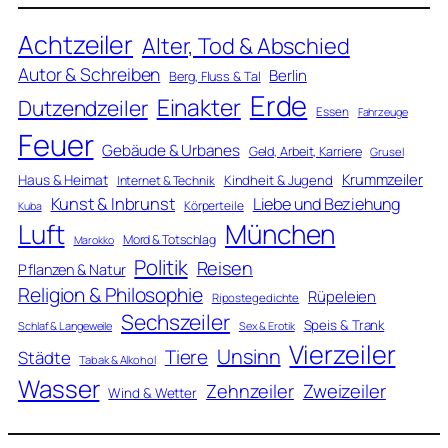
Achtzeiler
Alter, Tod & Abschied
Autor & Schreiben
Berlin
Berg, Fluss & Tal
Erde
Einakter
Dutzendzeiler
Essen
Fahrzeuge
Feuer
Gebäude & Urbanes
Geld, Arbeit, Karriere
Grusel
Krummzeiler
Haus & Heimat
Kindheit & Jugend
Internet & Technik
Kunst & Inbrunst
Liebe und Beziehung
Körperteile
Kuba
Luft
München
Mord & Totschlag
Marokko
Politik
Reisen
Pflanzen & Natur
Religion & Philosophie
Rüpeleien
Ripostegedichte
Sechszeiler
Speis & Trank
Schlaf & Langeweile
Sex & Erotik
Vierzeiler
Unsinn
Tiere
Städte
Tabak & Alkohol
Wasser
Zweizeiler
Zehnzeiler
Wind & Wetter