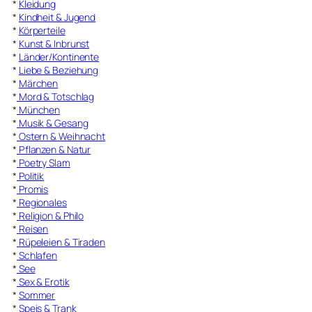
*
Kleidung
*
Kindheit & Jugend
*
Körperteile
*
Kunst & Inbrunst
*
Länder/Kontinente
*
Liebe & Beziehung
*
Märchen
*
Mord & Totschlag
*
München
*
Musik & Gesang
*
Ostern & Weihnacht
*
Pflanzen & Natur
*
Poetry Slam
*
Politik
*
Promis
*
Regionales
*
Religion & Philo
*
Reisen
*
Rüpeleien & Tiraden
*
Schlafen
*
See
*
Sex & Erotik
*
Sommer
*
Speis & Trank