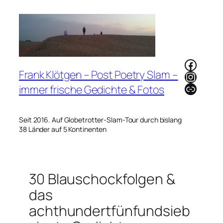
Zum
Inhalt
springen
Faceb
Frank Klötgen – Post Poetry Slam –
Instag
Link
immer frische Gedichte & Fotos
Seit 2016. Auf Globetrotter-Slam-Tour durch bislang
38 Länder auf 5 Kontinenten
30 Blauschockfolgen &
das
achthundertfünfundsieb