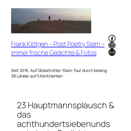
Zum
Inhalt
springen
Faceb
Frank Klötgen – Post Poetry Slam –
Instag
Link
immer frische Gedichte & Fotos
Seit 2016. Auf Globetrotter-Slam-Tour durch bislang
38 Länder auf 5 Kontinenten
23 Hauptmannsplausch &
das
achthundertsiebenunds