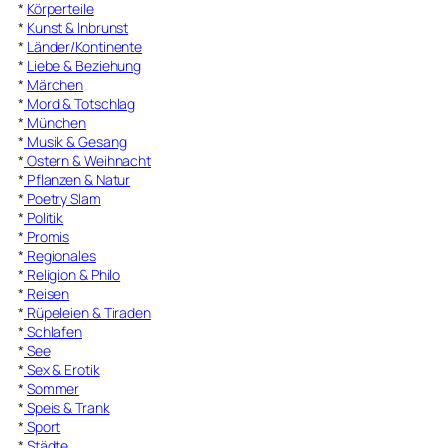
*
Körperteile
*
Kunst & Inbrunst
*
Länder/Kontinente
*
Liebe & Beziehung
*
Märchen
*
Mord & Totschlag
*
München
*
Musik & Gesang
*
Ostern & Weihnacht
*
Pflanzen & Natur
*
Poetry Slam
*
Politik
*
Promis
*
Regionales
*
Religion & Philo
*
Reisen
*
Rüpeleien & Tiraden
*
Schlafen
*
See
*
Sex & Erotik
*
Sommer
*
Speis & Trank
*
Sport
*
Städte