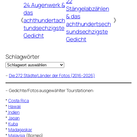
22
24 Augenwerk &
Stängelabzählen
das
& das
《
achthundertach
》
achthundertsech
tundsechzigste
sundsechzigste
Gedicht
Gedicht
Schlagwörter
–
Die 272 Städte/Länder der Fotos (2016-2026)
–
Gedichte/Fotos ausgewählter Tourstationen:
*
Costa Rica
*
Hawaii
*
Indien
*
Japan
*
Kuba
*
Madagaskar
*
Malaysia
(Borneo)