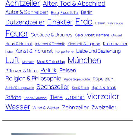
Achtzeiler
Alter, Tod & Abschied
Autor & Schreiben
Berlin
Berg, Fluss & Tal
Erde
Einakter
Dutzendzeiler
Essen
Fahrzeuge
Feuer
Gebäude & Urbanes
Geld, Arbeit, Karriere
Grusel
Krummzeiler
Haus & Heimat
Kindheit & Jugend
Internet & Technik
Kunst & Inbrunst
Liebe und Beziehung
Körperteile
Kuba
Luft
München
Mord & Totschlag
Marokko
Politik
Reisen
Pflanzen & Natur
Religion & Philosophie
Rüpeleien
Ripostegedichte
Sechszeiler
Speis & Trank
Schlaf & Langeweile
Sex & Erotik
Vierzeiler
Unsinn
Tiere
Städte
Tabak & Alkohol
Wasser
Zweizeiler
Zehnzeiler
Wind & Wetter