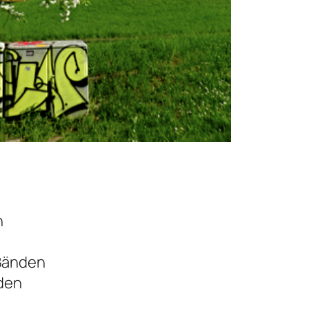
n
 Bänden
nden