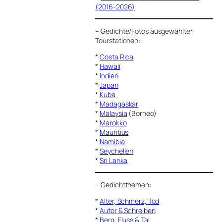
(2016-2026)
–
Gedichte/Fotos ausgewählter
Tourstationen:
*
Costa Rica
*
Hawaii
*
Indien
*
Japan
*
Kuba
*
Madagaskar
*
Malaysia
(Borneo)
*
Marokko
*
Mauritius
*
Namibia
*
Seychellen
*
Sri Lanka
–
Gedichtthemen
:
*
Alter, Schmerz, Tod
*
Autor & Schreiben
*
Berg, Fluss & Tal