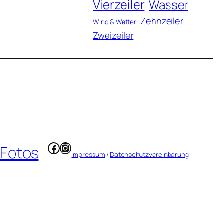
Vierzeiler
Wasser
Zehnzeiler
Wind & Wetter
Zweizeiler
Facebook
Instagram
 Fotos
Impressum
/
Datenschutzvereinbarung