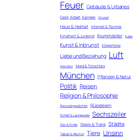
Feuer
Gebäude & Urbanes
Geld, Arbeit, Karriere
Grusel
Haus & Heimat
Internet & Technik
Krummzeiler
Kindheit & Jugend
Kuba
Kunst & Inbrunst
Körperteile
Luft
Liebe und Beziehung
Mord & Totschlag
Marokko
München
Pflanzen & Natur
Politik
Reisen
Religion & Philosophie
Rüpeleien
Ripostegedichte
Sechszeiler
Schlaf & Langeweile
Städte
Speis & Trank
Sex & Erotik
Unsinn
Tiere
Tabak & Alkohol