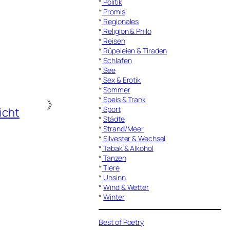
*
Politik
*
Promis
*
Regionales
*
Religion & Philo
*
Reisen
*
Rüpeleien & Tiraden
*
Schlafen
*
See
*
Sex & Erotik
*
Sommer
*
Speis & Trank
》
*
Sport
icht
*
Städte
*
Strand/Meer
*
Silvester & Wechsel
*
Tabak & Alkohol
*
Tanzen
*
Tiere
*
Unsinn
*
Wind & Wetter
*
Winter
Best of Poetry