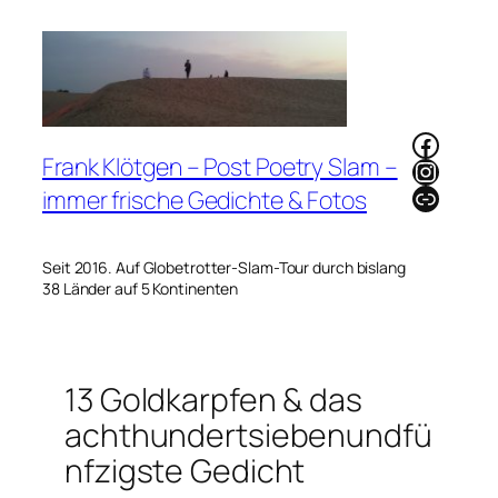
Zum
Inhalt
springen
Faceb
Frank Klötgen – Post Poetry Slam –
Instag
Link
immer frische Gedichte & Fotos
Seit 2016. Auf Globetrotter-Slam-Tour durch bislang
38 Länder auf 5 Kontinenten
13 Goldkarpfen & das
achthundertsiebenundfü
nfzigste Gedicht