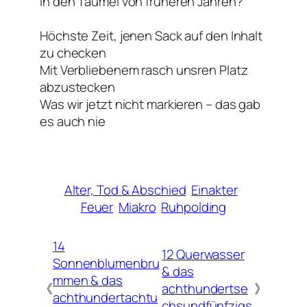
In den Taumel von früheren Jahren?
Höchste Zeit, jenen Sack auf den Inhalt
zu checken
Mit Verbliebenem rasch unsren Platz
abzustecken
Was wir jetzt nicht markieren – das gab
es auch nie
Alter, Tod & Abschied
Einakter
Feuer
Miakro
Ruhpolding
14
12 Querwasser
Sonnenblumenbru
& das
mmen & das
《
achthundertse
》
achthundertachtu
chsundfünfzigs