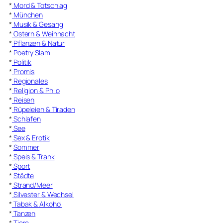
*
Mord & Totschlag
*
München
*
Musik & Gesang
*
Ostern & Weihnacht
*
Pflanzen & Natur
*
Poetry Slam
*
Politik
*
Promis
*
Regionales
*
Religion & Philo
*
Reisen
*
Rüpeleien & Tiraden
*
Schlafen
*
See
*
Sex & Erotik
*
Sommer
*
Speis & Trank
*
Sport
*
Städte
*
Strand/Meer
*
Silvester & Wechsel
*
Tabak & Alkohol
*
Tanzen
*
Tiere