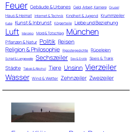
Feuer
Gebäude & Urbanes
Geld, Arbeit, Karriere
Grusel
Krummzeiler
Haus & Heimat
Kindheit & Jugend
Internet & Technik
Kunst & Inbrunst
Liebe und Beziehung
Körperteile
Kuba
Luft
München
Mord & Totschlag
Marokko
Politik
Reisen
Pflanzen & Natur
Religion & Philosophie
Rüpeleien
Ripostegedichte
Sechszeiler
Speis & Trank
Schlaf & Langeweile
Sex & Erotik
Vierzeiler
Unsinn
Tiere
Städte
Tabak & Alkohol
Wasser
Zweizeiler
Zehnzeiler
Wind & Wetter