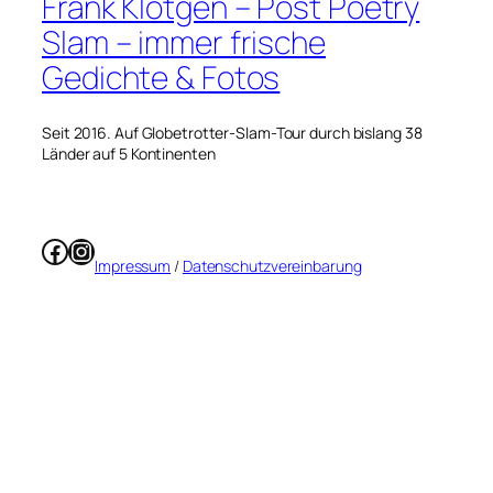
Frank Klötgen – Post Poetry
Slam – immer frische
Gedichte & Fotos
Seit 2016. Auf Globetrotter-Slam-Tour durch bislang 38
Länder auf 5 Kontinenten
Facebook
Instagram
Impressum
/
Datenschutzvereinbarung