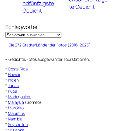
ndfünfzigste
te Gedicht
Gedicht
Schlagwörter
–
Die 272 Städte/Länder der Fotos (2016-2026)
–
Gedichte/Fotos ausgewählter Tourstationen:
*
Costa Rica
*
Hawaii
*
Indien
*
Japan
*
Kuba
*
Madagaskar
*
Malaysia
(Borneo)
*
Marokko
*
Mauritius
*
Namibia
*
Seychellen
*
Sri Lanka