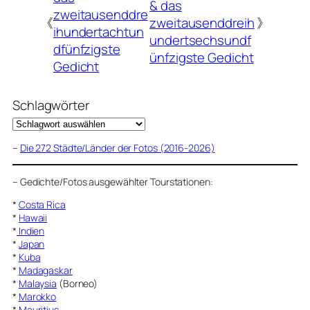
& das
zweitausenddre
《
zweitausenddreih
》
ihundertachtun
undertsechsundf
dfünfzigste
ünfzigste Gedicht
Gedicht
Schlagwörter
–
Die 272 Städte/Länder der Fotos (2016-2026)
–
Gedichte/Fotos ausgewählter Tourstationen:
*
Costa Rica
*
Hawaii
*
Indien
*
Japan
*
Kuba
*
Madagaskar
*
Malaysia
(Borneo)
*
Marokko
*
Mauritius