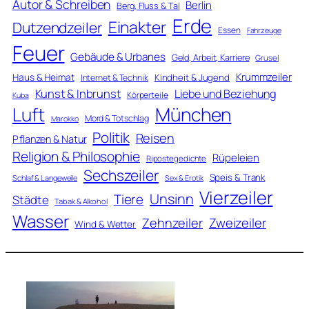
Autor & Schreiben
Berlin
Berg, Fluss & Tal
Erde
Einakter
Dutzendzeiler
Essen
Fahrzeuge
Feuer
Gebäude & Urbanes
Geld, Arbeit, Karriere
Grusel
Krummzeiler
Haus & Heimat
Kindheit & Jugend
Internet & Technik
Kunst & Inbrunst
Liebe und Beziehung
Körperteile
Kuba
Luft
München
Mord & Totschlag
Marokko
Politik
Reisen
Pflanzen & Natur
Religion & Philosophie
Rüpeleien
Ripostegedichte
Sechszeiler
Speis & Trank
Schlaf & Langeweile
Sex & Erotik
Vierzeiler
Unsinn
Tiere
Städte
Tabak & Alkohol
Wasser
Zweizeiler
Zehnzeiler
Wind & Wetter