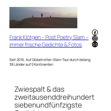
Zum
Inhalt
springen
Faceb
Frank Klötgen – Post Poetry Slam –
Instag
Link
immer frische Gedichte & Fotos
Seit 2016. Auf Globetrotter-Slam-Tour durch bislang
38 Länder auf 5 Kontinenten
Zwiespalt & das
zweitausenddreihundert
siebenundfünfzigste