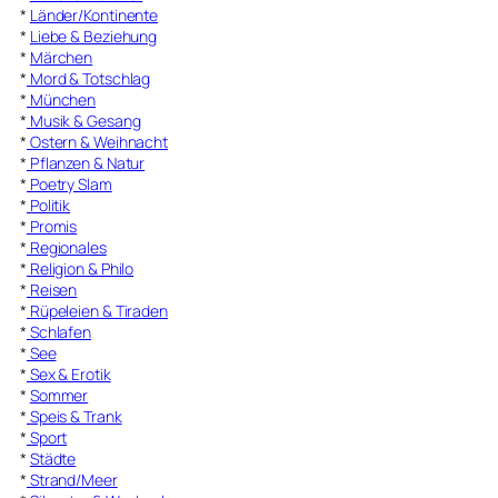
*
Länder/Kontinente
*
Liebe & Beziehung
*
Märchen
*
Mord & Totschlag
*
München
*
Musik & Gesang
*
Ostern & Weihnacht
*
Pflanzen & Natur
*
Poetry Slam
*
Politik
*
Promis
*
Regionales
*
Religion & Philo
*
Reisen
*
Rüpeleien & Tiraden
*
Schlafen
*
See
*
Sex & Erotik
*
Sommer
*
Speis & Trank
*
Sport
*
Städte
*
Strand/Meer