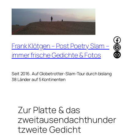
Zum
Inhalt
springen
Faceb
Frank Klötgen – Post Poetry Slam –
Instag
Link
immer frische Gedichte & Fotos
Seit 2016. Auf Globetrotter-Slam-Tour durch bislang
38 Länder auf 5 Kontinenten
Zur Platte & das
zweitausendachthunder
tzweite Gedicht