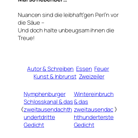
Nuancen sind die leibhaft’gen Perl’n vor
die Säue –
Und doch halte unbeugsam ihnen die
Treue!
Autor & Schreiben
Essen
Feuer
Kunst & Inbrunst
Zweizeiler
Nymphenburger
Wintereinbruch
Schlosskanal & das
& das
《
zweitausendachth
zweitausendac
》
undertdritte
hthunderterste
Gedicht
Gedicht