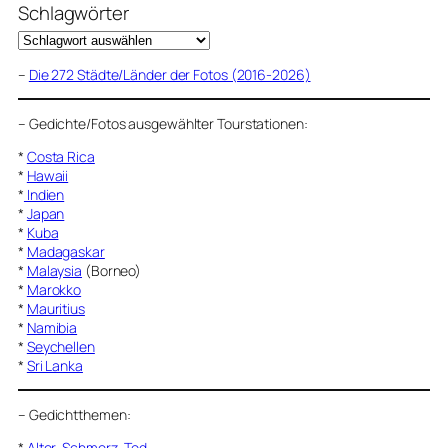
Schlagwörter
–
Die 272 Städte/Länder der Fotos (2016-2026)
–
Gedichte/Fotos ausgewählter Tourstationen:
*
Costa Rica
*
Hawaii
*
Indien
*
Japan
*
Kuba
*
Madagaskar
*
Malaysia
(Borneo)
*
Marokko
*
Mauritius
*
Namibia
*
Seychellen
*
Sri Lanka
–
Gedichtthemen
:
*
Alter, Schmerz, Tod