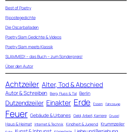
Best of Poetry
Ripostegedichte
Die Oscarballaden
Poetry Slam Gedichte & Videos
Poetry Slam meets Klassik
SLAMMED! – das Buch – zum Sonderpreis!
Über den Autor
Achtzeiler
Alter, Tod & Abschied
Autor & Schreiben
Berlin
Berg, Fluss & Tal
Erde
Einakter
Dutzendzeiler
Essen
Fahrzeuge
Feuer
Gebäude & Urbanes
Geld, Arbeit, Karriere
Grusel
Krummzeiler
Haus & Heimat
Kindheit & Jugend
Internet & Technik
Kunst & Inbrunst
Liebe und Beziehung
Körperteile
Kuba