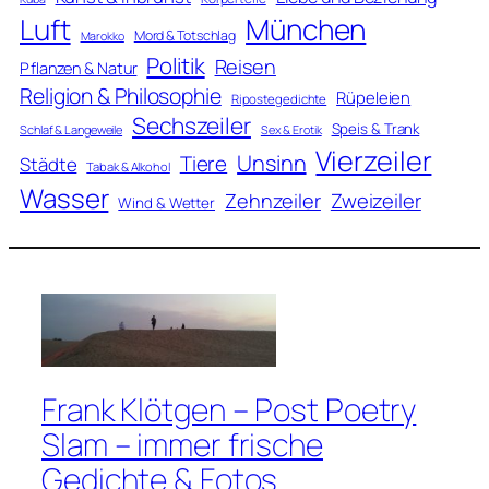
Luft
München
Mord & Totschlag
Marokko
Politik
Reisen
Pflanzen & Natur
Religion & Philosophie
Rüpeleien
Ripostegedichte
Sechszeiler
Speis & Trank
Schlaf & Langeweile
Sex & Erotik
Vierzeiler
Unsinn
Tiere
Städte
Tabak & Alkohol
Wasser
Zweizeiler
Zehnzeiler
Wind & Wetter
Frank Klötgen – Post Poetry
Slam – immer frische
Gedichte & Fotos