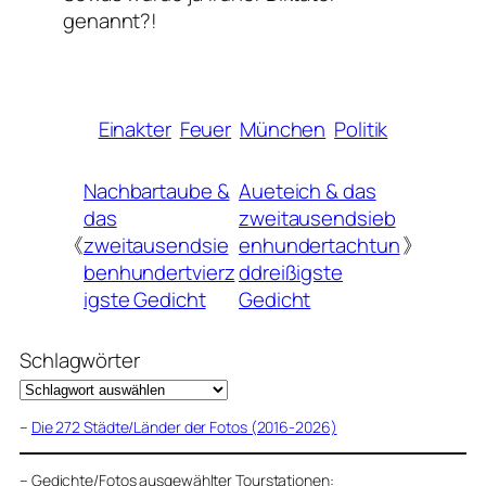
genannt?!
Einakter
Feuer
München
Politik
Nachbartaube &
Aueteich & das
das
zweitausendsieb
《
zweitausendsie
enhundertachtun
》
benhundertvierz
ddreißigste
igste Gedicht
Gedicht
Schlagwörter
–
Die 272 Städte/Länder der Fotos (2016-2026)
–
Gedichte/Fotos ausgewählter Tourstationen: