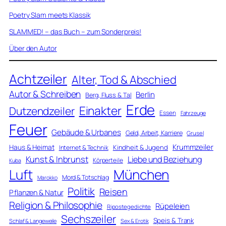
Poetry Slam meets Klassik
SLAMMED! – das Buch – zum Sonderpreis!
Über den Autor
Achtzeiler
Alter, Tod & Abschied
Autor & Schreiben
Berlin
Berg, Fluss & Tal
Erde
Einakter
Dutzendzeiler
Essen
Fahrzeuge
Feuer
Gebäude & Urbanes
Geld, Arbeit, Karriere
Grusel
Krummzeiler
Haus & Heimat
Kindheit & Jugend
Internet & Technik
Kunst & Inbrunst
Liebe und Beziehung
Körperteile
Kuba
Luft
München
Mord & Totschlag
Marokko
Politik
Reisen
Pflanzen & Natur
Religion & Philosophie
Rüpeleien
Ripostegedichte
Sechszeiler
Speis & Trank
Schlaf & Langeweile
Sex & Erotik