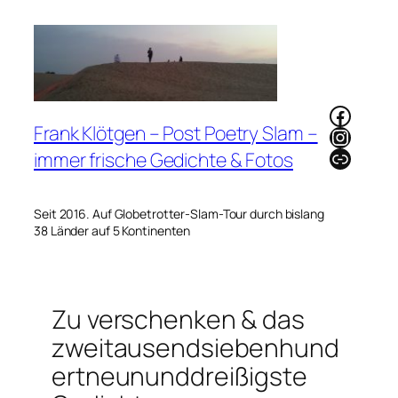
Zum
Inhalt
springen
Faceb
Frank Klötgen – Post Poetry Slam –
Instag
Link
immer frische Gedichte & Fotos
Seit 2016. Auf Globetrotter-Slam-Tour durch bislang
38 Länder auf 5 Kontinenten
Zu verschenken & das
zweitausendsiebenhund
ertneununddreißigste