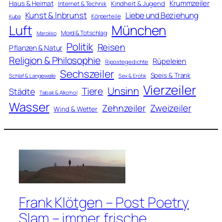
Krummzeiler
Haus & Heimat
Kindheit & Jugend
Internet & Technik
Kunst & Inbrunst
Liebe und Beziehung
Körperteile
Kuba
Luft
München
Mord & Totschlag
Marokko
Politik
Reisen
Pflanzen & Natur
Religion & Philosophie
Rüpeleien
Ripostegedichte
Sechszeiler
Speis & Trank
Schlaf & Langeweile
Sex & Erotik
Vierzeiler
Unsinn
Tiere
Städte
Tabak & Alkohol
Wasser
Zweizeiler
Zehnzeiler
Wind & Wetter
Frank Klötgen – Post Poetry
Slam – immer frische