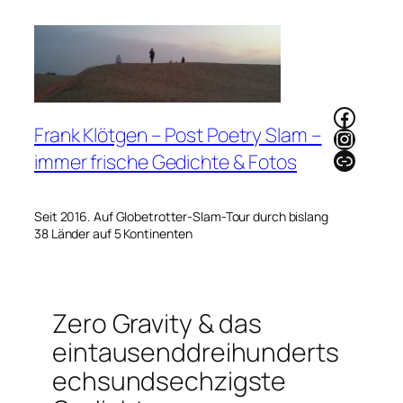
Zum
Inhalt
springen
Faceb
Frank Klötgen – Post Poetry Slam –
Instag
Link
immer frische Gedichte & Fotos
Seit 2016. Auf Globetrotter-Slam-Tour durch bislang
38 Länder auf 5 Kontinenten
Zero Gravity & das
eintausenddreihunderts
echsundsechzigste