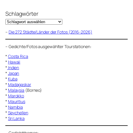
Schlagwörter
–
Die 272 Städte/Länder der Fotos (2016-2026)
–
Gedichte/Fotos ausgewählter Tourstationen:
*
Costa Rica
*
Hawaii
*
Indien
*
Japan
*
Kuba
*
Madagaskar
*
Malaysia
(Borneo)
*
Marokko
*
Mauritius
*
Namibia
*
Seychellen
*
Sri Lanka
–
Gedichtthemen
: