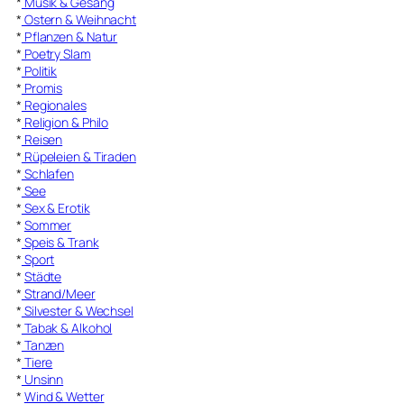
*
Musik & Gesang
*
Ostern & Weihnacht
*
Pflanzen & Natur
*
Poetry Slam
*
Politik
*
Promis
*
Regionales
*
Religion & Philo
*
Reisen
*
Rüpeleien & Tiraden
*
Schlafen
*
See
*
Sex & Erotik
*
Sommer
*
Speis & Trank
*
Sport
*
Städte
*
Strand/Meer
*
Silvester & Wechsel
*
Tabak & Alkohol
*
Tanzen
*
Tiere
*
Unsinn
*
Wind & Wetter