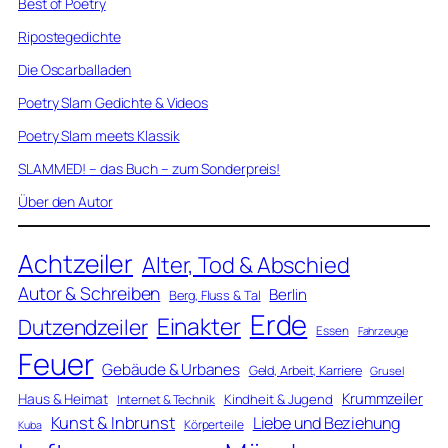
Best of Poetry
Ripostegedichte
Die Oscarballaden
Poetry Slam Gedichte & Videos
Poetry Slam meets Klassik
SLAMMED! – das Buch – zum Sonderpreis!
Über den Autor
Achtzeiler
Alter, Tod & Abschied
Autor & Schreiben
Berlin
Berg, Fluss & Tal
Erde
Einakter
Dutzendzeiler
Essen
Fahrzeuge
Feuer
Gebäude & Urbanes
Geld, Arbeit, Karriere
Grusel
Krummzeiler
Haus & Heimat
Kindheit & Jugend
Internet & Technik
Kunst & Inbrunst
Liebe und Beziehung
Körperteile
Kuba