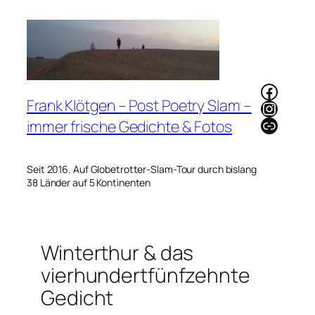
Zum
Inhalt
springen
Faceb
Frank Klötgen – Post Poetry Slam –
Instag
Link
immer frische Gedichte & Fotos
Seit 2016. Auf Globetrotter-Slam-Tour durch bislang
38 Länder auf 5 Kontinenten
Winterthur & das
vierhundertfünfzehnte
Gedicht