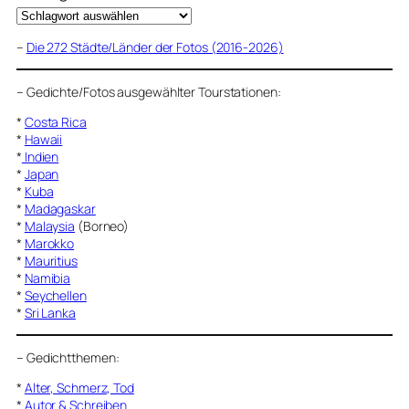
–
Die 272 Städte/Länder der Fotos (2016-2026)
–
Gedichte/Fotos ausgewählter Tourstationen:
*
Costa Rica
*
Hawaii
*
Indien
*
Japan
*
Kuba
*
Madagaskar
*
Malaysia
(Borneo)
*
Marokko
*
Mauritius
*
Namibia
*
Seychellen
*
Sri Lanka
–
Gedichtthemen
:
*
Alter, Schmerz, Tod
*
Autor & Schreiben