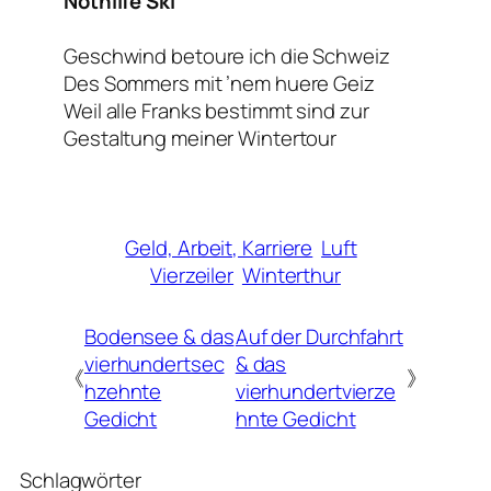
Nothilfe Ski
Geschwind betoure ich die Schweiz
Des Sommers mit ’nem huere Geiz
Weil alle Franks bestimmt sind zur
Gestaltung meiner Wintertour
Geld, Arbeit, Karriere
Luft
Vierzeiler
Winterthur
Bodensee & das
Auf der Durchfahrt
vierhundertsec
& das
《
》
hzehnte
vierhundertvierze
Gedicht
hnte Gedicht
Schlagwörter