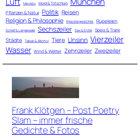
Luft
München
Mord & Totschlag
Marokko
Politik
Reisen
Pflanzen & Natur
Religion & Philosophie
Rüpeleien
Ripostegedichte
Sechszeiler
Speis & Trank
Schlaf & Langeweile
Sex & Erotik
Vierzeiler
Unsinn
Tiere
Städte
Tabak & Alkohol
Wasser
Zweizeiler
Zehnzeiler
Wind & Wetter
Frank Klötgen – Post Poetry
Slam – immer frische
Gedichte & Fotos