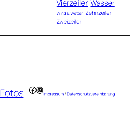
Vierzeiler
Wasser
Zehnzeiler
Wind & Wetter
Zweizeiler
Facebook
Instagram
 Fotos
Impressum
/
Datenschutzvereinbarung