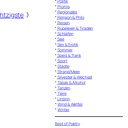
*
Politik
*
Promis
*
Regionales
htzigste
》
*
Religion & Philo
*
Reisen
*
Rüpeleien & Tiraden
*
Schlafen
*
See
*
Sex & Erotik
*
Sommer
*
Speis & Trank
*
Sport
*
Städte
*
Strand/Meer
*
Silvester & Wechsel
*
Tabak & Alkohol
*
Tanzen
*
Tiere
*
Unsinn
*
Wind & Wetter
*
Winter
Best of Poetry