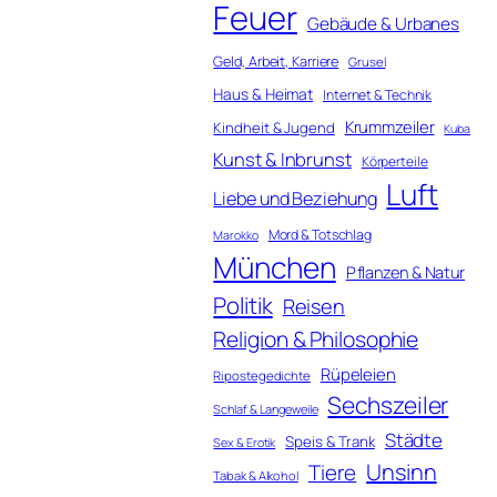
Feuer
Gebäude & Urbanes
Geld, Arbeit, Karriere
Grusel
Haus & Heimat
Internet & Technik
Krummzeiler
Kindheit & Jugend
Kuba
Kunst & Inbrunst
Körperteile
Luft
Liebe und Beziehung
Mord & Totschlag
Marokko
München
Pflanzen & Natur
Politik
Reisen
Religion & Philosophie
Rüpeleien
Ripostegedichte
Sechszeiler
Schlaf & Langeweile
Städte
Speis & Trank
Sex & Erotik
Unsinn
Tiere
Tabak & Alkohol