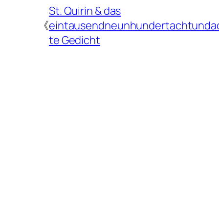
St. Quirin & das
《
eintausendneunhundertachtundac
te Gedicht