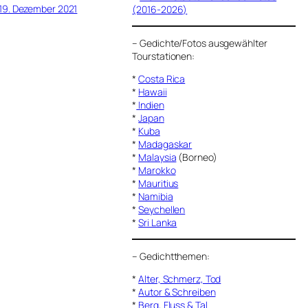
19. Dezember 2021
(2016-2026)
–
Gedichte/Fotos ausgewählter
Tourstationen:
*
Costa Rica
*
Hawaii
*
Indien
*
Japan
*
Kuba
*
Madagaskar
*
Malaysia
(Borneo)
*
Marokko
*
Mauritius
*
Namibia
*
Seychellen
*
Sri Lanka
–
Gedichtthemen
:
*
Alter, Schmerz, Tod
*
Autor & Schreiben
*
Berg, Fluss & Tal