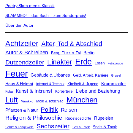
Poetry Slam meets Klassik
SLAMMED! – das Buch – zum Sonderpreis!
Über den Autor
Achtzeiler
Alter, Tod & Abschied
Autor & Schreiben
Berlin
Berg, Fluss & Tal
Erde
Einakter
Dutzendzeiler
Essen
Fahrzeuge
Feuer
Gebäude & Urbanes
Geld, Arbeit, Karriere
Grusel
Krummzeiler
Haus & Heimat
Kindheit & Jugend
Internet & Technik
Kunst & Inbrunst
Liebe und Beziehung
Körperteile
Kuba
Luft
München
Mord & Totschlag
Marokko
Politik
Reisen
Pflanzen & Natur
Religion & Philosophie
Rüpeleien
Ripostegedichte
Sechszeiler
Speis & Trank
Schlaf & Langeweile
Sex & Erotik