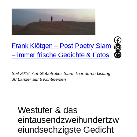
Zum
Inhalt
springen
Faceb
Frank Klötgen – Post Poetry Slam
Instag
Link
– immer frische Gedichte & Fotos
Seit 2016. Auf Globetrotter-Slam-Tour durch bislang
38 Länder auf 5 Kontinenten
Westufer & das
eintausendzweihundertzw
eiundsechzigste Gedicht