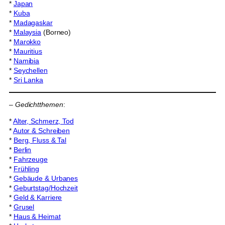
*
Japan
*
Kuba
*
Madagaskar
*
Malaysia
(Borneo)
*
Marokko
*
Mauritius
*
Namibia
*
Seychellen
*
Sri Lanka
–
Gedichtthemen
:
*
Alter, Schmerz, Tod
*
Autor & Schreiben
*
Berg, Fluss & Tal
*
Berlin
*
Fahrzeuge
*
Frühling
*
Gebäude & Urbanes
*
Geburtstag/Hochzeit
*
Geld & Karriere
*
Grusel
*
Haus & Heimat