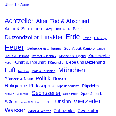
Über den Autor
Achtzeiler
Alter, Tod & Abschied
Autor & Schreiben
Berlin
Berg, Fluss & Tal
Erde
Einakter
Dutzendzeiler
Essen
Fahrzeuge
Feuer
Gebäude & Urbanes
Geld, Arbeit, Karriere
Grusel
Krummzeiler
Haus & Heimat
Kindheit & Jugend
Internet & Technik
Kunst & Inbrunst
Liebe und Beziehung
Körperteile
Kuba
Luft
München
Mord & Totschlag
Marokko
Politik
Reisen
Pflanzen & Natur
Religion & Philosophie
Rüpeleien
Ripostegedichte
Sechszeiler
Speis & Trank
Schlaf & Langeweile
Sex & Erotik
Vierzeiler
Unsinn
Tiere
Städte
Tabak & Alkohol
Wasser
Zweizeiler
Zehnzeiler
Wind & Wetter