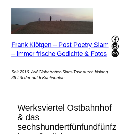
Zum
Inhalt
springen
Faceb
Frank Klötgen – Post Poetry Slam
Instag
Link
– immer frische Gedichte & Fotos
Seit 2016. Auf Globetrotter-Slam-Tour durch bislang
38 Länder auf 5 Kontinenten
Werksviertel Ostbahnhof
& das
sechshundertfünfundfünfz