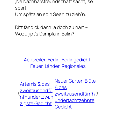
‚Ne Nachbarsfreundschaft sacht, se
spart,
Um späta an so’n Seen zu zieh’n.
Ditt fändick dann ja doch zu hart –
Wozu jipt’s Dampfa in Balin?!
Achtzeiler
Berlin
Berlingedicht
Feuer
Länder
Regionales
Neuer Garten Blüte
Artemis & das
& das
zweitausendfü
《
zweitausendfünfh
》
nfhundertzwan
undertachtzehnte
zigste Gedicht
Gedicht