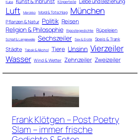
Kunst & Inbrunst
Liebe und Beziehung
Körperteile
Kuba
Luft
München
Mord & Totschlag
Marokko
Politik
Reisen
Pflanzen & Natur
Religion & Philosophie
Rüpeleien
Ripostegedichte
Sechszeiler
Speis & Trank
Schlaf & Langeweile
Sex & Erotik
Vierzeiler
Unsinn
Tiere
Städte
Tabak & Alkohol
Wasser
Zweizeiler
Zehnzeiler
Wind & Wetter
Frank Klötgen – Post Poetry
Slam – immer frische
Gedichte & Fotos