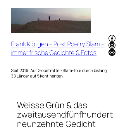
Zum
Inhalt
springen
Faceb
Frank Klötgen – Post Poetry Slam –
Instag
Link
immer frische Gedichte & Fotos
Seit 2016. Auf Globetrotter-Slam-Tour durch bislang
38 Länder auf 5 Kontinenten
Weisse Grün & das
zweitausendfünfhundert
neunzehnte Gedicht