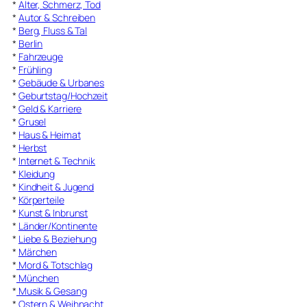
*
Alter, Schmerz, Tod
*
Autor & Schreiben
*
Berg, Fluss & Tal
*
Berlin
*
Fahrzeuge
*
Frühling
*
Gebäude & Urbanes
*
Geburtstag/Hochzeit
*
Geld & Karriere
*
Grusel
*
Haus & Heimat
*
Herbst
*
Internet & Technik
*
Kleidung
*
Kindheit & Jugend
*
Körperteile
*
Kunst & Inbrunst
*
Länder/Kontinente
*
Liebe & Beziehung
*
Märchen
*
Mord & Totschlag
*
München
*
Musik & Gesang
*
Ostern & Weihnacht