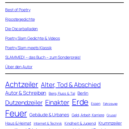
Best of Poetry
Ripostegedichte
Die Oscarballaden
Poetry Slam Gedichte & Videos
Poetry Slam meets Klassik
SLAMMED! – das Buch – zum Sonderpreis!
Über den Autor
Achtzeiler
Alter, Tod & Abschied
Autor & Schreiben
Berlin
Berg, Fluss & Tal
Erde
Einakter
Dutzendzeiler
Essen
Fahrzeuge
Feuer
Gebäude & Urbanes
Geld, Arbeit, Karriere
Grusel
Krummzeiler
Haus & Heimat
Kindheit & Jugend
Internet & Technik