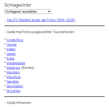
Schlagwörter
–
Die 272 Städte/Länder der Fotos (2016-2026)
–
Gedichte/Fotos ausgewählter Tourstationen:
*
Costa Rica
*
Hawaii
*
Indien
*
Japan
*
Kuba
*
Madagaskar
*
Malaysia
(Borneo)
*
Marokko
*
Mauritius
*
Namibia
*
Seychellen
*
Sri Lanka
–
Gedichtthemen
: