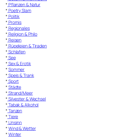
*
Pflanzen & Natur
*
Poetry Slam
*
Politik
*
Promis
*
Regionales
*
Religion & Philo
*
Reisen
*
Rüpeleien & Tiraden
*
Schlafen
*
See
*
Sex & Erotik
*
Sommer
*
Speis & Trank
*
Sport
*
Städte
*
Strand/Meer
*
Silvester & Wechsel
*
Tabak & Alkohol
*
Tanzen
*
Tiere
*
Unsinn
*
Wind & Wetter
*
Winter