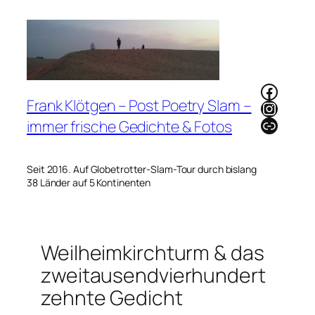
Zum
Inhalt
springen
Faceb
Frank Klötgen – Post Poetry Slam –
Instag
Link
immer frische Gedichte & Fotos
Seit 2016. Auf Globetrotter-Slam-Tour durch bislang
38 Länder auf 5 Kontinenten
Weilheimkirchturm & das
zweitausendvierhundert
zehnte Gedicht