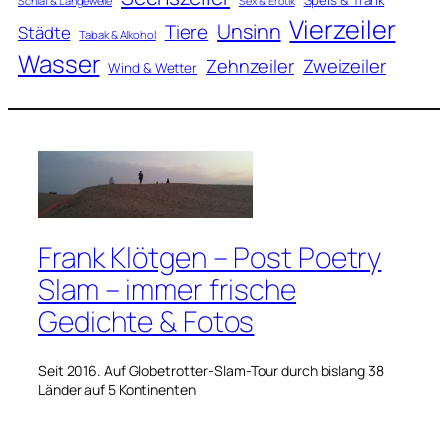
Speis & Trank
Schlaf & Langeweile
Sex & Erotik
Vierzeiler
Unsinn
Tiere
Städte
Tabak & Alkohol
Wasser
Zweizeiler
Zehnzeiler
Wind & Wetter
Frank Klötgen – Post Poetry
Slam – immer frische
Gedichte & Fotos
Seit 2016. Auf Globetrotter-Slam-Tour durch bislang 38
Länder auf 5 Kontinenten