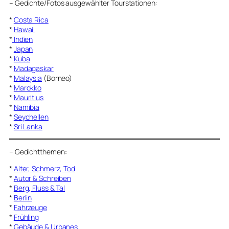
–
Gedichte/Fotos ausgewählter Tourstationen:
*
Costa Rica
*
Hawaii
*
Indien
*
Japan
*
Kuba
*
Madagaskar
*
Malaysia
(Borneo)
*
Marokko
*
Mauritius
*
Namibia
*
Seychellen
*
Sri Lanka
–
Gedichtthemen
:
*
Alter, Schmerz, Tod
*
Autor & Schreiben
*
Berg, Fluss & Tal
*
Berlin
*
Fahrzeuge
*
Frühling
*
Gebäude & Urbanes