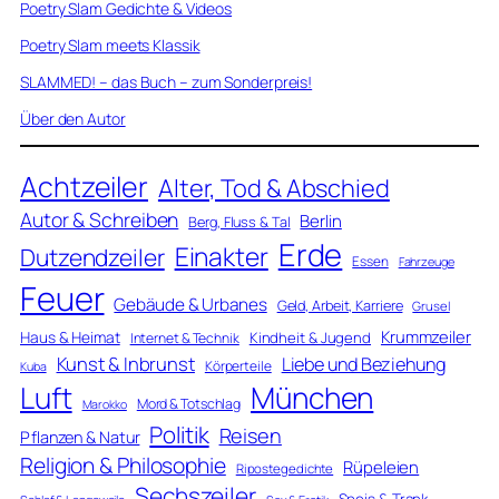
Poetry Slam Gedichte & Videos
Poetry Slam meets Klassik
SLAMMED! – das Buch – zum Sonderpreis!
Über den Autor
Achtzeiler
Alter, Tod & Abschied
Autor & Schreiben
Berlin
Berg, Fluss & Tal
Erde
Einakter
Dutzendzeiler
Essen
Fahrzeuge
Feuer
Gebäude & Urbanes
Geld, Arbeit, Karriere
Grusel
Krummzeiler
Haus & Heimat
Kindheit & Jugend
Internet & Technik
Kunst & Inbrunst
Liebe und Beziehung
Körperteile
Kuba
Luft
München
Mord & Totschlag
Marokko
Politik
Reisen
Pflanzen & Natur
Religion & Philosophie
Rüpeleien
Ripostegedichte
Sechszeiler