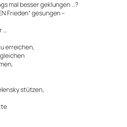
ngs mal besser geklungen …?
HEN Frieden“ gesungen –
r …
zu erreichen,
 gleichen
hmen,
lensky stützen,
tte