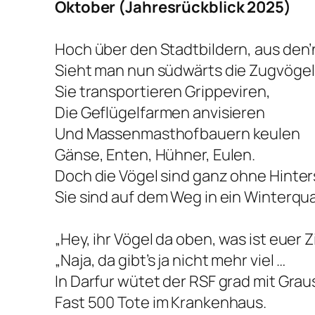
Oktober (Jahresrückblick 2025)
Hoch über den Stadtbildern, aus den’n
Sieht man nun südwärts die Zugvögel
Sie transportieren Grippeviren,
Die Geflügelfarmen anvisieren
Und Massenmasthofbauern keulen
Gänse, Enten, Hühner, Eulen.
Doch die Vögel sind ganz ohne Hinters
Sie sind auf dem Weg in ein Winterqua
„Hey, ihr Vögel da oben, was ist euer Z
„Naja, da gibt’s ja nicht mehr viel …
In Darfur wütet der RSF grad mit Grau
Fast 500 Tote im Krankenhaus.