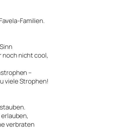
avela-Familien.
 Sinn
 noch nicht cool,
tastrophen –
u viele Strophen!
nstauben.
h erlauben,
che verbraten