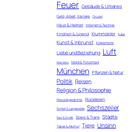
Feuer
Gebäude & Urbanes
Geld, Arbeit, Karriere
Grusel
Haus & Heimat
Internet & Technik
Krummzeiler
Kindheit & Jugend
Kuba
Kunst & Inbrunst
Körperteile
Luft
Liebe und Beziehung
Mord & Totschlag
Marokko
München
Pflanzen & Natur
Politik
Reisen
Religion & Philosophie
Rüpeleien
Ripostegedichte
Sechszeiler
Schlaf & Langeweile
Städte
Speis & Trank
Sex & Erotik
Unsinn
Tiere
Tabak & Alkohol