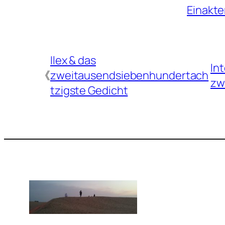
Einakte
Ilex & das
In
《
zweitausendsiebenhundertach
zw
tzigste Gedicht