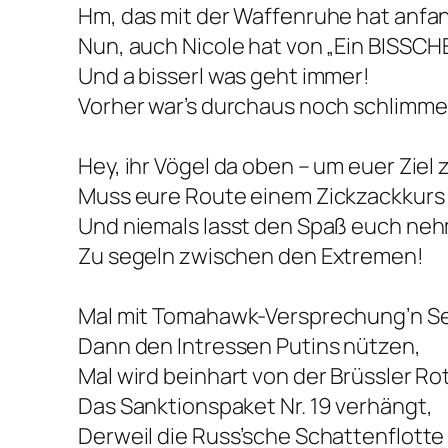
Hm, das mit der Waffenruhe hat anfa
Nun, auch Nicole hat von „Ein BISSC
Und a bisserl was geht immer!
Vorher war’s durchaus noch schlimme
Hey, ihr Vögel da oben – um euer Ziel 
Muss eure Route einem Zickzackkurs
Und niemals lasst den Spaß euch ne
Zu segeln zwischen den Extremen!
Mal mit Tomahawk-Versprechung’n Se
Dann den Intressen Putins nützen,
Mal wird beinhart von der Brüssler Ro
Das Sanktionspaket Nr. 19 verhängt,
Derweil die Russ’sche Schattenflotte