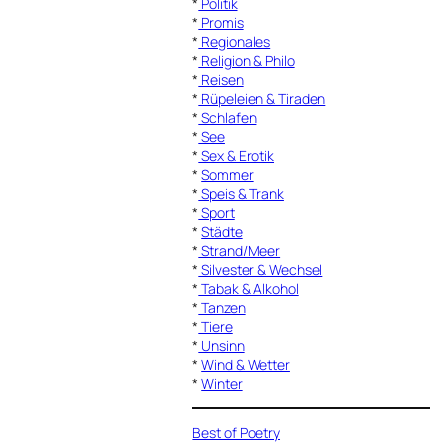
*
Politik
*
Promis
*
Regionales
*
Religion & Philo
*
Reisen
*
Rüpeleien & Tiraden
*
Schlafen
*
See
*
Sex & Erotik
*
Sommer
*
Speis & Trank
*
Sport
*
Städte
*
Strand/Meer
*
Silvester & Wechsel
*
Tabak & Alkohol
*
Tanzen
*
Tiere
*
Unsinn
*
Wind & Wetter
*
Winter
Best of Poetry