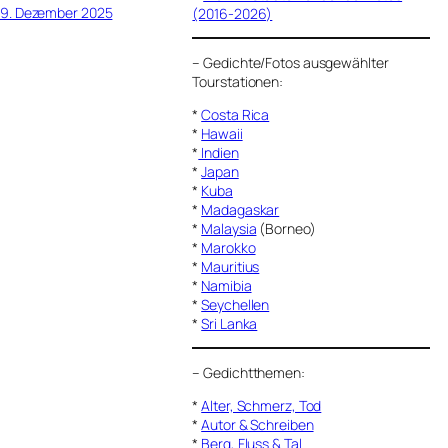
9. Dezember 2025
(2016-2026)
–
Gedichte/Fotos ausgewählter
Tourstationen:
*
Costa Rica
*
Hawaii
*
Indien
*
Japan
*
Kuba
*
Madagaskar
*
Malaysia
(Borneo)
*
Marokko
*
Mauritius
*
Namibia
*
Seychellen
*
Sri Lanka
–
Gedichtthemen
:
*
Alter, Schmerz, Tod
*
Autor & Schreiben
*
Berg, Fluss & Tal