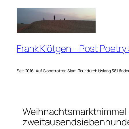
Zum
Inhalt
springen
Frank Klötgen – Post Poetry
Seit 2016. Auf Globetrotter-Slam-Tour durch bislang 38 Lände
Weihnachtsmarkthimmel 
zweitausendsiebenhunde