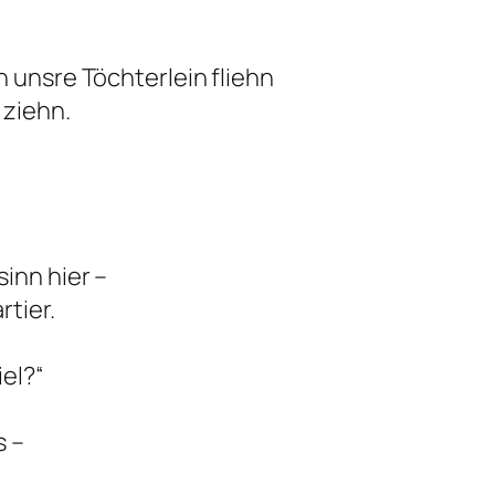
 unsre Töchterlein fliehn
 ziehn.
inn hier –
rtier.
iel?“
s –