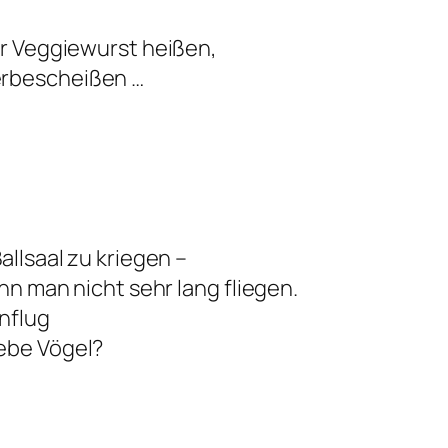
hr Veggiewurst heißen,
erbescheißen …
,
allsaal zu kriegen –
ann man nicht sehr lang fliegen.
enflug
iebe Vögel?