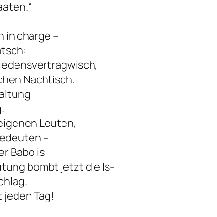
aaten.“
n in charge –
atsch:
riedensvertragwisch,
chen Nachtisch.
altung
.
eigenen Leuten,
bedeuten –
er Babo is
tung bombt jetzt die Is-
chlag.
t jeden Tag!