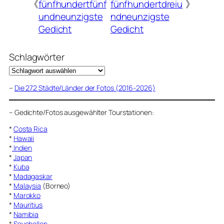
《
fünfhundertfünf
fünfhundertdreiu
》
undneunzigste
ndneunzigste
Gedicht
Gedicht
Schlagwörter
–
Die 272 Städte/Länder der Fotos (2016-2026)
–
Gedichte/Fotos ausgewählter Tourstationen:
*
Costa Rica
*
Hawaii
*
Indien
*
Japan
*
Kuba
*
Madagaskar
*
Malaysia
(Borneo)
*
Marokko
*
Mauritius
*
Namibia
*
Seychellen