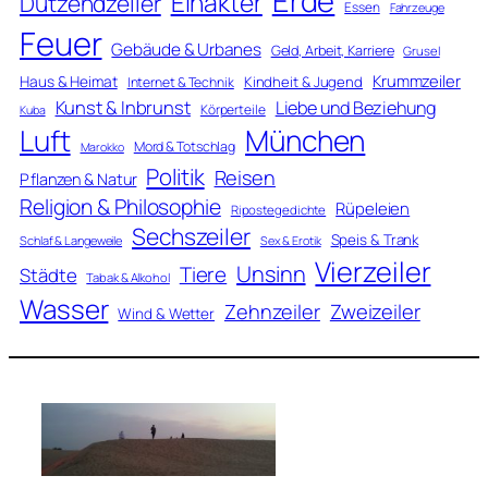
Erde
Einakter
Dutzendzeiler
Essen
Fahrzeuge
Feuer
Gebäude & Urbanes
Geld, Arbeit, Karriere
Grusel
Krummzeiler
Haus & Heimat
Kindheit & Jugend
Internet & Technik
Kunst & Inbrunst
Liebe und Beziehung
Körperteile
Kuba
Luft
München
Mord & Totschlag
Marokko
Politik
Reisen
Pflanzen & Natur
Religion & Philosophie
Rüpeleien
Ripostegedichte
Sechszeiler
Speis & Trank
Schlaf & Langeweile
Sex & Erotik
Vierzeiler
Unsinn
Tiere
Städte
Tabak & Alkohol
Wasser
Zweizeiler
Zehnzeiler
Wind & Wetter