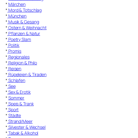
*
Märchen
*
Mord & Totschlag
*
München
*
Musik & Gesang
*
Ostern & Weihnacht
*
Pflanzen & Natur
*
Poetry Slam
*
Politik
*
Promis
*
Regionales
*
Religion & Philo
*
Reisen
*
Rüpeleien & Tiraden
*
Schlafen
*
See
*
Sex & Erotik
*
Sommer
*
Speis & Trank
*
Sport
*
Städte
*
Strand/Meer
*
Silvester & Wechsel
*
Tabak & Alkohol