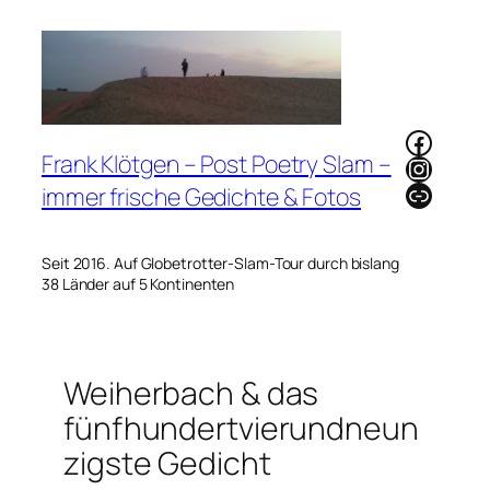
Zum
Inhalt
springen
Faceb
Frank Klötgen – Post Poetry Slam –
Instag
Link
immer frische Gedichte & Fotos
Seit 2016. Auf Globetrotter-Slam-Tour durch bislang
38 Länder auf 5 Kontinenten
Weiherbach & das
fünfhundertvierundneun
zigste Gedicht