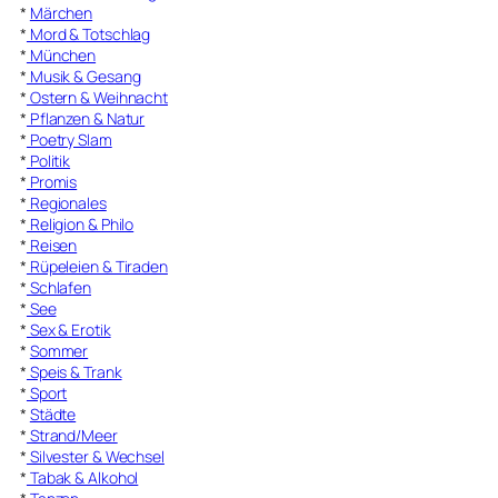
*
Märchen
*
Mord & Totschlag
*
München
*
Musik & Gesang
*
Ostern & Weihnacht
*
Pflanzen & Natur
*
Poetry Slam
*
Politik
*
Promis
*
Regionales
*
Religion & Philo
*
Reisen
*
Rüpeleien & Tiraden
*
Schlafen
*
See
*
Sex & Erotik
*
Sommer
*
Speis & Trank
*
Sport
*
Städte
*
Strand/Meer
*
Silvester & Wechsel
*
Tabak & Alkohol