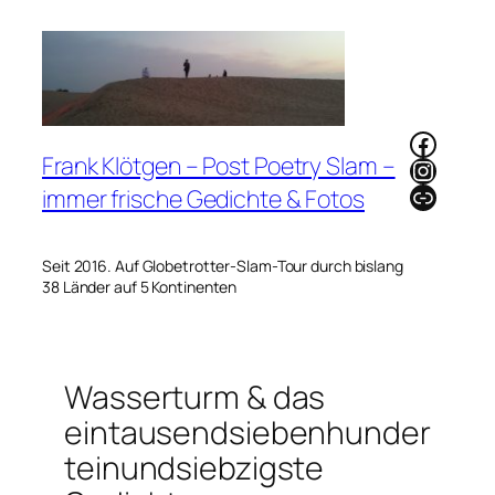
Zum
Inhalt
springen
Faceb
Frank Klötgen – Post Poetry Slam –
Instag
Link
immer frische Gedichte & Fotos
Seit 2016. Auf Globetrotter-Slam-Tour durch bislang
38 Länder auf 5 Kontinenten
Wasserturm & das
eintausendsiebenhunder
teinundsiebzigste