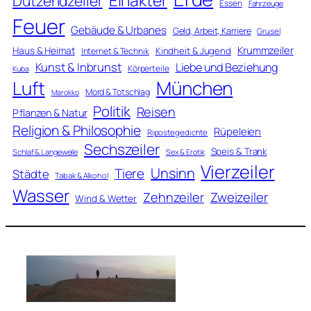
Einakter
Dutzendzeiler
Essen
Fahrzeuge
Feuer
Gebäude & Urbanes
Geld, Arbeit, Karriere
Grusel
Krummzeiler
Haus & Heimat
Kindheit & Jugend
Internet & Technik
Kunst & Inbrunst
Liebe und Beziehung
Körperteile
Kuba
Luft
München
Mord & Totschlag
Marokko
Politik
Reisen
Pflanzen & Natur
Religion & Philosophie
Rüpeleien
Ripostegedichte
Sechszeiler
Speis & Trank
Schlaf & Langeweile
Sex & Erotik
Vierzeiler
Unsinn
Tiere
Städte
Tabak & Alkohol
Wasser
Zweizeiler
Zehnzeiler
Wind & Wetter