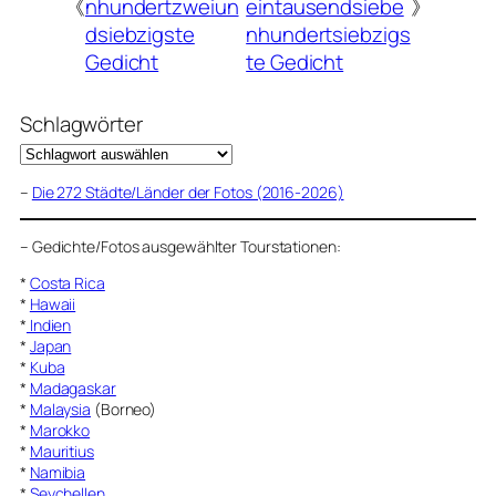
《
nhundertzweiun
eintausendsiebe
》
dsiebzigste
nhundertsiebzigs
Gedicht
te Gedicht
Schlagwörter
–
Die 272 Städte/Länder der Fotos (2016-2026)
–
Gedichte/Fotos ausgewählter Tourstationen:
*
Costa Rica
*
Hawaii
*
Indien
*
Japan
*
Kuba
*
Madagaskar
*
Malaysia
(Borneo)
*
Marokko
*
Mauritius
*
Namibia
*
Seychellen