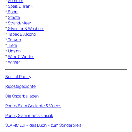
*
Sommer
*
Speis & Trank
*
Sport
*
Städte
*
Strand/Meer
*
Silvester & Wechsel
*
Tabak & Alkohol
*
Tanzen
*
Tiere
*
Unsinn
*
Wind & Wetter
*
Winter
Best of Poetry
Ripostegedichte
Die Oscarballaden
Poetry Slam Gedichte & Videos
Poetry Slam meets Klassik
SLAMMED! – das Buch – zum Sonderpreis!