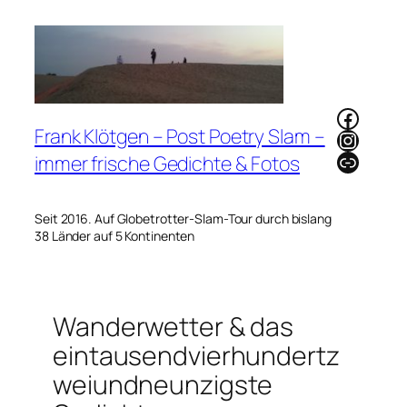
Zum
Inhalt
springen
Faceb
Frank Klötgen – Post Poetry Slam –
Instag
Link
immer frische Gedichte & Fotos
Seit 2016. Auf Globetrotter-Slam-Tour durch bislang
38 Länder auf 5 Kontinenten
Wanderwetter & das
eintausendvierhundertz
weiundneunzigste