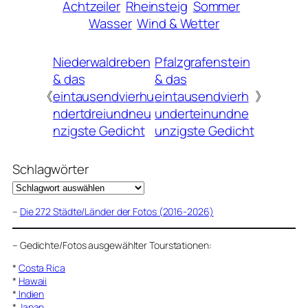
Achtzeiler
Rheinsteig
Sommer
Wasser
Wind & Wetter
Niederwaldreben
Pfalzgrafenstein
& das
& das
《
eintausendvierhu
eintausendvierh
》
ndertdreiundneu
underteinundne
nzigste Gedicht
unzigste Gedicht
Schlagwörter
–
Die 272 Städte/Länder der Fotos (2016-2026)
–
Gedichte/Fotos ausgewählter Tourstationen:
*
Costa Rica
*
Hawaii
*
Indien
*
Japan