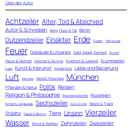
Über den Autor
Achtzeiler
Alter, Tod & Abschied
Autor & Schreiben
Berlin
Berg, Fluss & Tal
Erde
Einakter
Dutzendzeiler
Essen
Fahrzeuge
Feuer
Gebäude & Urbanes
Geld, Arbeit, Karriere
Grusel
Krummzeiler
Haus & Heimat
Kindheit & Jugend
Internet & Technik
Kunst & Inbrunst
Liebe und Beziehung
Körperteile
Kuba
Luft
München
Mord & Totschlag
Marokko
Politik
Reisen
Pflanzen & Natur
Religion & Philosophie
Rüpeleien
Ripostegedichte
Sechszeiler
Speis & Trank
Schlaf & Langeweile
Sex & Erotik
Vierzeiler
Unsinn
Tiere
Städte
Tabak & Alkohol
Wasser
Zweizeiler
Zehnzeiler
Wind & Wetter