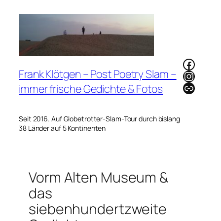
Zum
Inhalt
springen
Faceb
Frank Klötgen – Post Poetry Slam –
Instag
Link
immer frische Gedichte & Fotos
Seit 2016. Auf Globetrotter-Slam-Tour durch bislang
38 Länder auf 5 Kontinenten
Vorm Alten Museum &
das
siebenhundertzweite