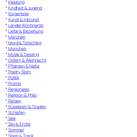
*
Kleidung
*
Kindheit & Jugend
*
Körperteile
*
Kunst & Inbrunst
*
Länder/Kontinente
*
Liebe & Beziehung
*
Märchen
*
Mord & Totschlag
*
München
*
Musik & Gesang
*
Ostern & Weihnacht
*
Pflanzen & Natur
*
Poetry Slam
*
Politik
*
Promis
*
Regionales
*
Religion & Philo
*
Reisen
*
Rüpeleien & Tiraden
*
Schlafen
*
See
*
Sex & Erotik
*
Sommer
*
Speis & Trank