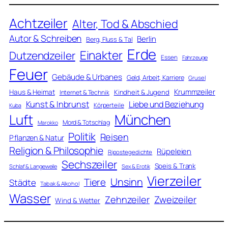
Achtzeiler
Alter, Tod & Abschied
Autor & Schreiben
Berlin
Berg, Fluss & Tal
Erde
Einakter
Dutzendzeiler
Essen
Fahrzeuge
Feuer
Gebäude & Urbanes
Geld, Arbeit, Karriere
Grusel
Krummzeiler
Haus & Heimat
Kindheit & Jugend
Internet & Technik
Kunst & Inbrunst
Liebe und Beziehung
Körperteile
Kuba
Luft
München
Mord & Totschlag
Marokko
Politik
Reisen
Pflanzen & Natur
Religion & Philosophie
Rüpeleien
Ripostegedichte
Sechszeiler
Speis & Trank
Schlaf & Langeweile
Sex & Erotik
Vierzeiler
Unsinn
Tiere
Städte
Tabak & Alkohol
Wasser
Zweizeiler
Zehnzeiler
Wind & Wetter