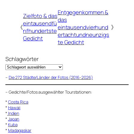
Entgegenkommen &
Zielfoto & das
das
eintausendfü
《
eintausendvierhund
》
nfhundertste
ertachtundneunzigs
Gedicht
te Gedicht
Schlagwörter
–
Die 272 Städte/Länder der Fotos (2016-2026)
–
Gedichte/Fotos ausgewählter Tourstationen:
*
Costa Rica
*
Hawaii
*
Indien
*
Japan
*
Kuba
*
Madagaskar