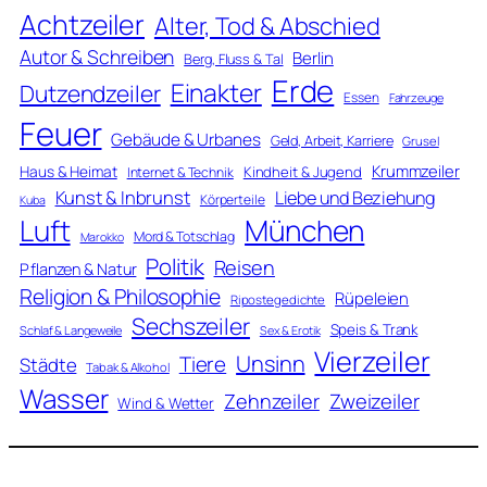
Achtzeiler
Alter, Tod & Abschied
Autor & Schreiben
Berlin
Berg, Fluss & Tal
Erde
Einakter
Dutzendzeiler
Essen
Fahrzeuge
Feuer
Gebäude & Urbanes
Geld, Arbeit, Karriere
Grusel
Krummzeiler
Haus & Heimat
Kindheit & Jugend
Internet & Technik
Kunst & Inbrunst
Liebe und Beziehung
Körperteile
Kuba
Luft
München
Mord & Totschlag
Marokko
Politik
Reisen
Pflanzen & Natur
Religion & Philosophie
Rüpeleien
Ripostegedichte
Sechszeiler
Speis & Trank
Schlaf & Langeweile
Sex & Erotik
Vierzeiler
Unsinn
Tiere
Städte
Tabak & Alkohol
Wasser
Zweizeiler
Zehnzeiler
Wind & Wetter