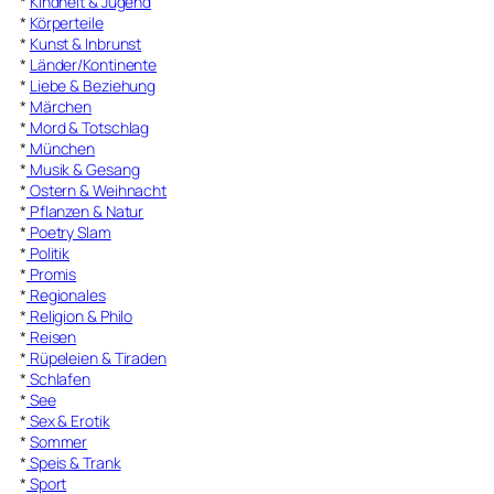
*
Kindheit & Jugend
*
Körperteile
*
Kunst & Inbrunst
*
Länder/Kontinente
*
Liebe & Beziehung
*
Märchen
*
Mord & Totschlag
*
München
*
Musik & Gesang
*
Ostern & Weihnacht
*
Pflanzen & Natur
*
Poetry Slam
*
Politik
*
Promis
*
Regionales
*
Religion & Philo
*
Reisen
*
Rüpeleien & Tiraden
*
Schlafen
*
See
*
Sex & Erotik
*
Sommer
*
Speis & Trank
*
Sport