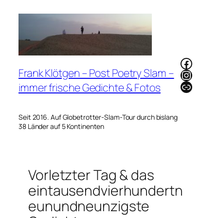
Zum
Inhalt
springen
Faceb
Frank Klötgen – Post Poetry Slam –
Instag
Link
immer frische Gedichte & Fotos
Seit 2016. Auf Globetrotter-Slam-Tour durch bislang
38 Länder auf 5 Kontinenten
Vorletzter Tag & das
eintausendvierhundertn
eunundneunzigste