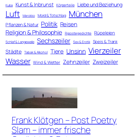
Kunst & Inbrunst
Liebe und Beziehung
Körperteile
Kuba
Luft
München
Mord & Totschlag
Marokko
Politik
Reisen
Pflanzen & Natur
Religion & Philosophie
Rüpeleien
Ripostegedichte
Sechszeiler
Speis & Trank
Schlaf & Langeweile
Sex & Erotik
Vierzeiler
Unsinn
Tiere
Städte
Tabak & Alkohol
Wasser
Zweizeiler
Zehnzeiler
Wind & Wetter
Frank Klötgen – Post Poetry
Slam – immer frische