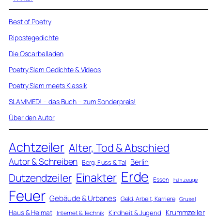
Best of Poetry
Ripostegedichte
Die Oscarballaden
Poetry Slam Gedichte & Videos
Poetry Slam meets Klassik
SLAMMED! – das Buch – zum Sonderpreis!
Über den Autor
Achtzeiler
Alter, Tod & Abschied
Autor & Schreiben
Berlin
Berg, Fluss & Tal
Erde
Einakter
Dutzendzeiler
Essen
Fahrzeuge
Feuer
Gebäude & Urbanes
Geld, Arbeit, Karriere
Grusel
Krummzeiler
Haus & Heimat
Kindheit & Jugend
Internet & Technik