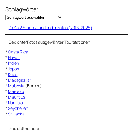
Schlagwörter
–
Die 272 Städte/Länder der Fotos (2016-2026)
–
Gedichte/Fotos ausgewählter Tourstationen:
*
Costa Rica
*
Hawaii
*
Indien
*
Japan
*
Kuba
*
Madagaskar
*
Malaysia
(Borneo)
*
Marokko
*
Mauritius
*
Namibia
*
Seychellen
*
Sri Lanka
–
Gedichtthemen
: