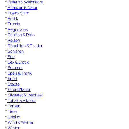
*
Ostern & Weihnacht
*
Pflanzen & Natur
*
Poetry Slam
*
Politik
*
Promis
*
Regionales
*
Religion & Philo
*
Reisen
*
Rüpeleien & Tiraden
*
Schlafen
*
See
*
Sex & Erotik
*
Sommer
*
Speis & Trank
*
Sport
*
Städte
*
Strand/Meer
*
Silvester & Wechsel
*
Tabak & Alkohol
*
Tanzen
*
Tiere
*
Unsinn
*
Wind & Wetter
*
Winter