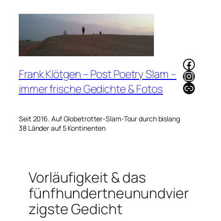
Zum
Inhalt
springen
Faceb
Frank Klötgen – Post Poetry Slam –
Instag
Link
immer frische Gedichte & Fotos
Seit 2016. Auf Globetrotter-Slam-Tour durch bislang
38 Länder auf 5 Kontinenten
Vorläufigkeit & das
fünfhundertneunundvier
zigste Gedicht