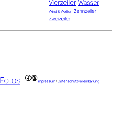
Vierzeiler
Wasser
Zehnzeiler
Wind & Wetter
Zweizeiler
Facebook
Instagram
 Fotos
Impressum
/
Datenschutzvereinbarung