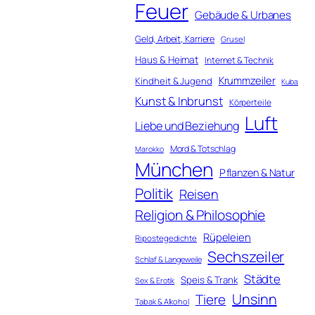
Feuer
Gebäude & Urbanes
Geld, Arbeit, Karriere
Grusel
Haus & Heimat
Internet & Technik
Krummzeiler
Kindheit & Jugend
Kuba
Kunst & Inbrunst
Körperteile
Luft
Liebe und Beziehung
Mord & Totschlag
Marokko
München
Pflanzen & Natur
Politik
Reisen
Religion & Philosophie
Rüpeleien
Ripostegedichte
Sechszeiler
Schlaf & Langeweile
Städte
Speis & Trank
Sex & Erotik
Unsinn
Tiere
Tabak & Alkohol