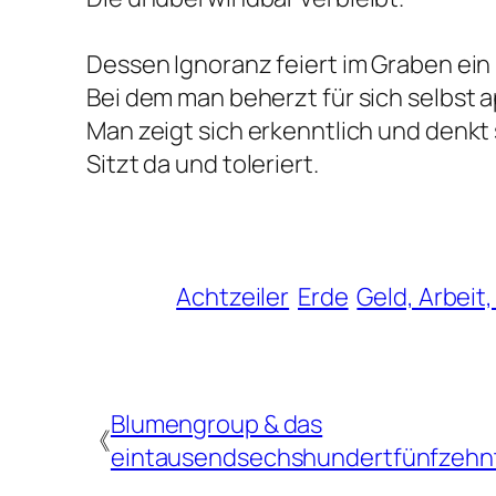
Dessen Ignoranz feiert im Graben ein 
Bei dem man beherzt für sich selbst a
Man zeigt sich erkenntlich und denkt 
Sitzt da und toleriert.
Achtzeiler
Erde
Geld, Arbeit,
Blumengroup & das
《
eintausendsechshundertfünfzehn