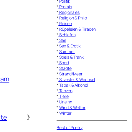
*
Politik
*
Promis
*
Regionales
*
Religion & Philo
*
Reisen
*
Rüpeleien & Tiraden
*
Schlafen
*
See
*
Sex & Erotik
*
Sommer
*
Speis & Trank
*
Sport
*
Städte
*
Strand/Meer
lam
*
Silvester & Wechsel
*
Tabak & Alkohol
*
Tanzen
*
Tiere
*
Unsinn
*
Wind & Wetter
*
Winter
nte
》
Best of Poetry