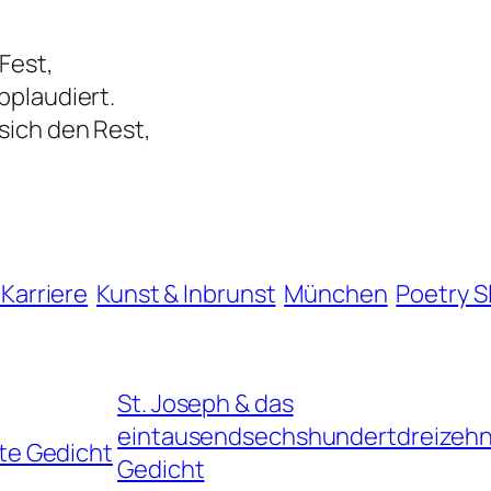
Fest,
pplaudiert.
sich den Rest,
 Karriere
Kunst & Inbrunst
München
Poetry S
St. Joseph & das
eintausendsechshundertdreizeh
te Gedicht
Gedicht