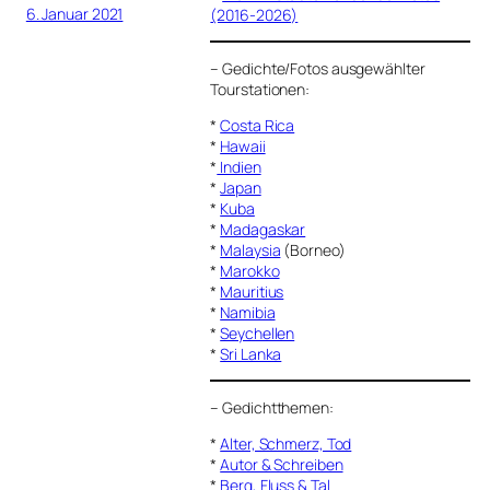
6. Januar 2021
(2016-2026)
–
Gedichte/Fotos ausgewählter
Tourstationen:
*
Costa Rica
*
Hawaii
*
Indien
*
Japan
*
Kuba
*
Madagaskar
*
Malaysia
(Borneo)
*
Marokko
*
Mauritius
*
Namibia
*
Seychellen
*
Sri Lanka
–
Gedichtthemen
:
*
Alter, Schmerz, Tod
*
Autor & Schreiben
*
Berg, Fluss & Tal