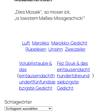
„Dies Mosaik“, so moser ick,
„is lowstem Maßes Missgeschick!“
Luft
Marokko
Marokko-Gedicht
Rüpeleien
Unsinn
Zweizeiler
Volubilistaube &
Fez Souk & das
das
eintausendacht
《
eintausendachth
hundertdreiund
》
undertfünfundsie
siebzigste
bzigste Gedicht
Gedicht
Schlagwörter