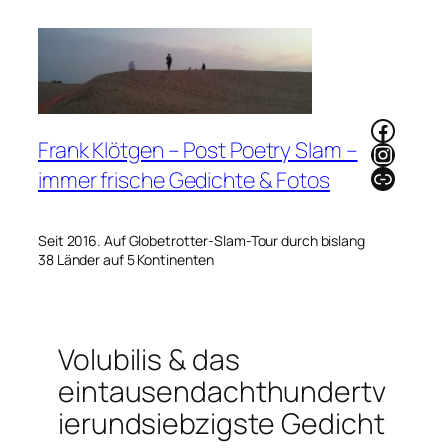
Zum
Inhalt
springen
Faceb
Frank Klötgen – Post Poetry Slam –
Instag
Link
immer frische Gedichte & Fotos
Seit 2016. Auf Globetrotter-Slam-Tour durch bislang
38 Länder auf 5 Kontinenten
Volubilis & das
eintausendachthundertv
ierundsiebzigste Gedicht