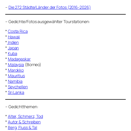
–
Die 272 Städte/Länder der Fotos (2016-2026)
–
Gedichte/Fotos ausgewählter Tourstationen:
*
Costa Rica
*
Hawaii
*
Indien
*
Japan
*
Kuba
*
Madagaskar
*
Malaysia
(Borneo)
*
Marokko
*
Mauritius
*
Namibia
*
Seychellen
*
Sri Lanka
–
Gedichtthemen
:
*
Alter, Schmerz, Tod
*
Autor & Schreiben
*
Berg, Fluss & Tal