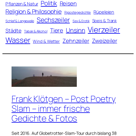
Politik
Reisen
Pflanzen & Natur
Religion & Philosophie
Rüpeleien
Ripostegedichte
Sechszeiler
Speis & Trank
Schlaf & Langeweile
Sex & Erotik
Vierzeiler
Unsinn
Tiere
Städte
Tabak & Alkohol
Wasser
Zweizeiler
Zehnzeiler
Wind & Wetter
Frank Klötgen – Post Poetry
Slam – immer frische
Gedichte & Fotos
Seit 2016. Auf Globetrotter-Slam-Tour durch bislang 38