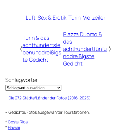
Luft
Sex & Erotik
Turin
Vierzeiler
Piazza Duomo &
Turin & das
das
achthundertsie
《
achthundertfünfu
》
benunddreißigs
nddreißigste
te Gedicht
Gedicht
Schlagwörter
–
Die 272 Städte/Länder der Fotos (2016-2026)
–
Gedichte/Fotos ausgewählter Tourstationen:
*
Costa Rica
*
Hawaii