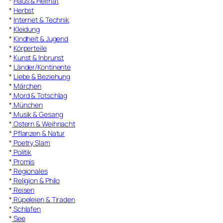
*
Haus & Heimat
*
Herbst
*
Internet & Technik
*
Kleidung
*
Kindheit & Jugend
*
Körperteile
*
Kunst & Inbrunst
*
Länder/Kontinente
*
Liebe & Beziehung
*
Märchen
*
Mord & Totschlag
*
München
*
Musik & Gesang
*
Ostern & Weihnacht
*
Pflanzen & Natur
*
Poetry Slam
*
Politik
*
Promis
*
Regionales
*
Religion & Philo
*
Reisen
*
Rüpeleien & Tiraden
*
Schlafen
*
See