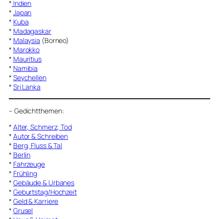
*
Indien
*
Japan
*
Kuba
*
Madagaskar
*
Malaysia
(Borneo)
*
Marokko
*
Mauritius
*
Namibia
*
Seychellen
*
Sri Lanka
–
Gedichtthemen
:
*
Alter, Schmerz, Tod
*
Autor & Schreiben
*
Berg, Fluss & Tal
*
Berlin
*
Fahrzeuge
*
Frühling
*
Gebäude & Urbanes
*
Geburtstag/Hochzeit
*
Geld & Karriere
*
Grusel