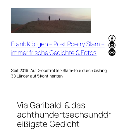
Zum
Inhalt
springen
Faceb
Frank Klötgen – Post Poetry Slam –
Instag
Link
immer frische Gedichte & Fotos
Seit 2016. Auf Globetrotter-Slam-Tour durch bislang
38 Länder auf 5 Kontinenten
Via Garibaldi & das
achthundertsechsunddr
eißigste Gedicht