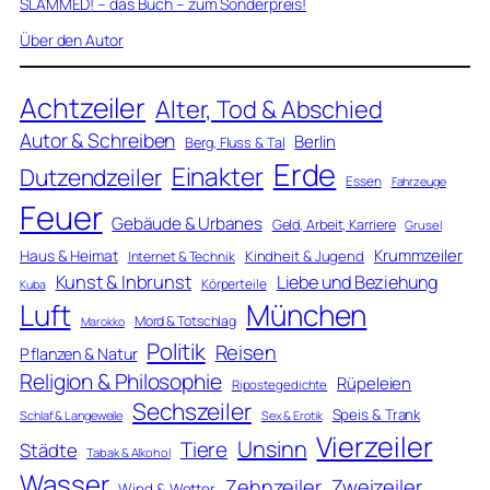
SLAMMED! – das Buch – zum Sonderpreis!
Über den Autor
Achtzeiler
Alter, Tod & Abschied
Autor & Schreiben
Berlin
Berg, Fluss & Tal
Erde
Einakter
Dutzendzeiler
Essen
Fahrzeuge
Feuer
Gebäude & Urbanes
Geld, Arbeit, Karriere
Grusel
Krummzeiler
Haus & Heimat
Kindheit & Jugend
Internet & Technik
Kunst & Inbrunst
Liebe und Beziehung
Körperteile
Kuba
Luft
München
Mord & Totschlag
Marokko
Politik
Reisen
Pflanzen & Natur
Religion & Philosophie
Rüpeleien
Ripostegedichte
Sechszeiler
Speis & Trank
Schlaf & Langeweile
Sex & Erotik
Vierzeiler
Unsinn
Tiere
Städte
Tabak & Alkohol
Wasser
Zweizeiler
Zehnzeiler
Wind & Wetter