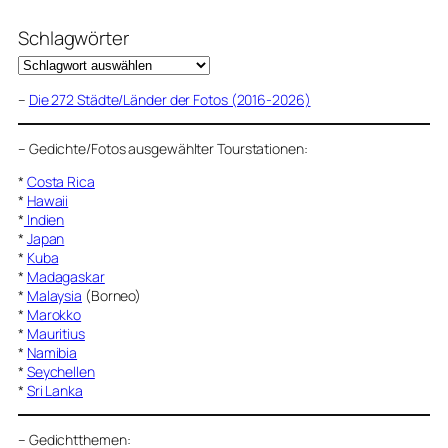
Schlagwörter
–
Die 272 Städte/Länder der Fotos (2016-2026)
–
Gedichte/Fotos ausgewählter Tourstationen:
*
Costa Rica
*
Hawaii
*
Indien
*
Japan
*
Kuba
*
Madagaskar
*
Malaysia
(Borneo)
*
Marokko
*
Mauritius
*
Namibia
*
Seychellen
*
Sri Lanka
–
Gedichtthemen
: