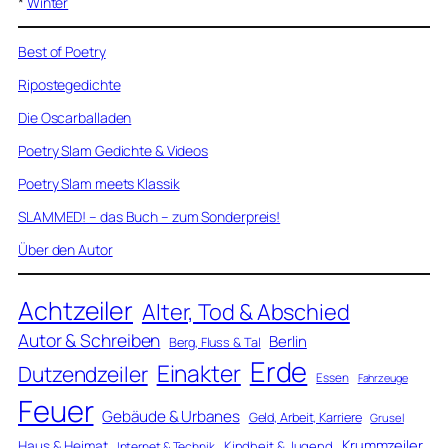
*
Winter
Best of Poetry
Ripostegedichte
Die Oscarballaden
Poetry Slam Gedichte & Videos
Poetry Slam meets Klassik
SLAMMED! – das Buch – zum Sonderpreis!
Über den Autor
Achtzeiler
Alter, Tod & Abschied
Autor & Schreiben
Berlin
Berg, Fluss & Tal
Erde
Einakter
Dutzendzeiler
Essen
Fahrzeuge
Feuer
Gebäude & Urbanes
Geld, Arbeit, Karriere
Grusel
Krummzeiler
Haus & Heimat
Kindheit & Jugend
Internet & Technik