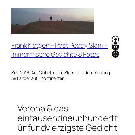
Zum
Inhalt
springen
Faceb
Frank Klötgen – Post Poetry Slam –
Instag
Link
immer frische Gedichte & Fotos
Seit 2016. Auf Globetrotter-Slam-Tour durch bislang
38 Länder auf 5 Kontinenten
Verona & das
eintausendneunhundertf
ünfundvierzigste Gedicht