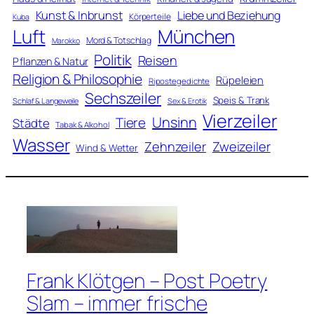
Kunst & Inbrunst
Liebe und Beziehung
Körperteile
Kuba
Luft
München
Mord & Totschlag
Marokko
Politik
Reisen
Pflanzen & Natur
Religion & Philosophie
Rüpeleien
Ripostegedichte
Sechszeiler
Speis & Trank
Schlaf & Langeweile
Sex & Erotik
Vierzeiler
Unsinn
Tiere
Städte
Tabak & Alkohol
Wasser
Zweizeiler
Zehnzeiler
Wind & Wetter
Frank Klötgen – Post Poetry
Slam – immer frische