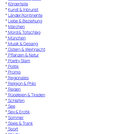
*
Körperteile
*
Kunst & Inbrunst
*
Länder/Kontinente
*
Liebe & Beziehung
*
Märchen
*
Mord & Totschlag
*
München
*
Musik & Gesang
*
Ostern & Weihnacht
*
Pflanzen & Natur
*
Poetry Slam
*
Politik
*
Promis
*
Regionales
*
Religion & Philo
*
Reisen
*
Rüpeleien & Tiraden
*
Schlafen
*
See
*
Sex & Erotik
*
Sommer
*
Speis & Trank
*
Sport