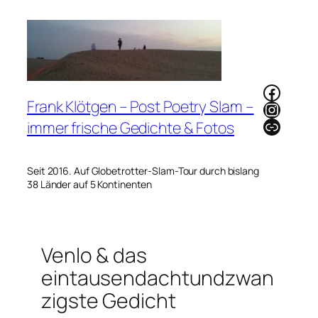
Zum
Inhalt
springen
Faceb
Frank Klötgen – Post Poetry Slam –
Instag
Link
immer frische Gedichte & Fotos
Seit 2016. Auf Globetrotter-Slam-Tour durch bislang
38 Länder auf 5 Kontinenten
Venlo & das
eintausendachtundzwan
zigste Gedicht