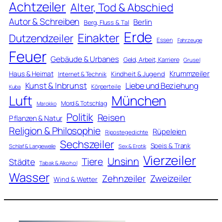
Achtzeiler
Alter, Tod & Abschied
Autor & Schreiben
Berlin
Berg, Fluss & Tal
Erde
Einakter
Dutzendzeiler
Essen
Fahrzeuge
Feuer
Gebäude & Urbanes
Geld, Arbeit, Karriere
Grusel
Krummzeiler
Haus & Heimat
Kindheit & Jugend
Internet & Technik
Kunst & Inbrunst
Liebe und Beziehung
Körperteile
Kuba
Luft
München
Mord & Totschlag
Marokko
Politik
Reisen
Pflanzen & Natur
Religion & Philosophie
Rüpeleien
Ripostegedichte
Sechszeiler
Speis & Trank
Schlaf & Langeweile
Sex & Erotik
Vierzeiler
Unsinn
Tiere
Städte
Tabak & Alkohol
Wasser
Zweizeiler
Zehnzeiler
Wind & Wetter