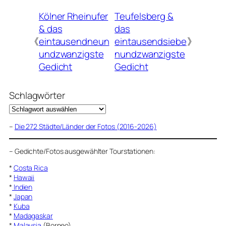
Kölner Rheinufer
Teufelsberg &
& das
das
《
eintausendneun
eintausendsiebe
》
undzwanzigste
nundzwanzigste
Gedicht
Gedicht
Schlagwörter
–
Die 272 Städte/Länder der Fotos (2016-2026)
–
Gedichte/Fotos ausgewählter Tourstationen:
*
Costa Rica
*
Hawaii
*
Indien
*
Japan
*
Kuba
*
Madagaskar
*
Malaysia
(Borneo)