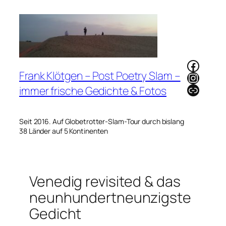
Zum
Inhalt
springen
Faceb
Frank Klötgen – Post Poetry Slam –
Instag
Link
immer frische Gedichte & Fotos
Seit 2016. Auf Globetrotter-Slam-Tour durch bislang
38 Länder auf 5 Kontinenten
Venedig revisited & das
neunhundertneunzigste
Gedicht