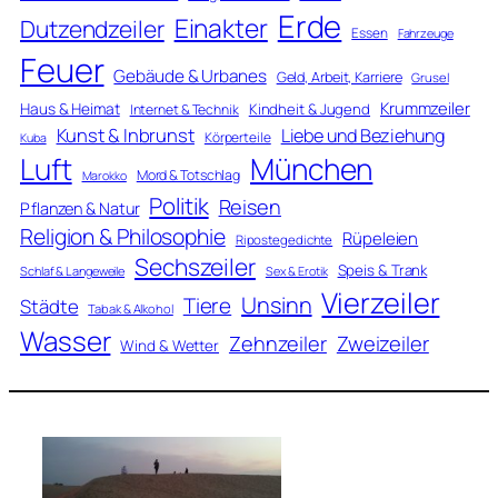
Erde
Einakter
Dutzendzeiler
Essen
Fahrzeuge
Feuer
Gebäude & Urbanes
Geld, Arbeit, Karriere
Grusel
Krummzeiler
Haus & Heimat
Kindheit & Jugend
Internet & Technik
Kunst & Inbrunst
Liebe und Beziehung
Körperteile
Kuba
Luft
München
Mord & Totschlag
Marokko
Politik
Reisen
Pflanzen & Natur
Religion & Philosophie
Rüpeleien
Ripostegedichte
Sechszeiler
Speis & Trank
Schlaf & Langeweile
Sex & Erotik
Vierzeiler
Unsinn
Tiere
Städte
Tabak & Alkohol
Wasser
Zweizeiler
Zehnzeiler
Wind & Wetter