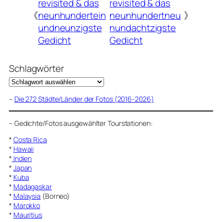
revisited & das
revisited & das
《
neunhundertein
neunhundertneu
》
undneunzigste
nundachtzigste
Gedicht
Gedicht
Schlagwörter
–
Die 272 Städte/Länder der Fotos (2016-2026)
–
Gedichte/Fotos ausgewählter Tourstationen:
*
Costa Rica
*
Hawaii
*
Indien
*
Japan
*
Kuba
*
Madagaskar
*
Malaysia
(Borneo)
*
Marokko
*
Mauritius