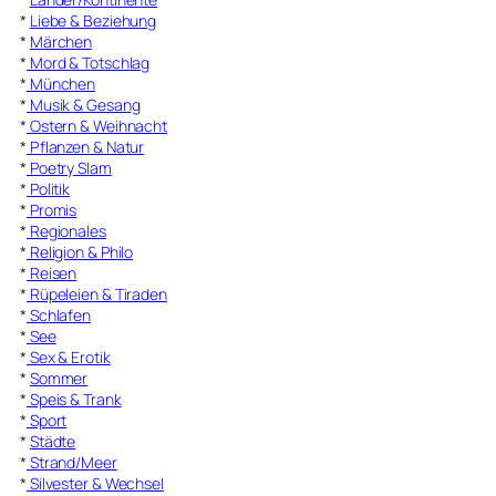
*
Liebe & Beziehung
*
Märchen
*
Mord & Totschlag
*
München
*
Musik & Gesang
*
Ostern & Weihnacht
*
Pflanzen & Natur
*
Poetry Slam
*
Politik
*
Promis
*
Regionales
*
Religion & Philo
*
Reisen
*
Rüpeleien & Tiraden
*
Schlafen
*
See
*
Sex & Erotik
*
Sommer
*
Speis & Trank
*
Sport
*
Städte
*
Strand/Meer
*
Silvester & Wechsel