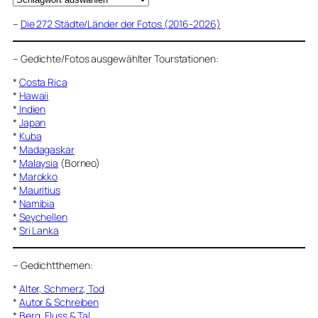
–
Die 272 Städte/Länder der Fotos (2016-2026)
–
Gedichte/Fotos ausgewählter Tourstationen:
*
Costa Rica
*
Hawaii
*
Indien
*
Japan
*
Kuba
*
Madagaskar
*
Malaysia
(Borneo)
*
Marokko
*
Mauritius
*
Namibia
*
Seychellen
*
Sri Lanka
–
Gedichtthemen
:
*
Alter, Schmerz, Tod
*
Autor & Schreiben
*
Berg, Fluss & Tal