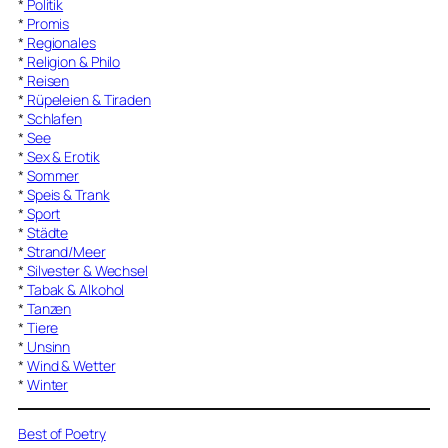
*
Politik
*
Promis
*
Regionales
*
Religion & Philo
*
Reisen
*
Rüpeleien & Tiraden
*
Schlafen
*
See
*
Sex & Erotik
*
Sommer
*
Speis & Trank
*
Sport
*
Städte
*
Strand/Meer
*
Silvester & Wechsel
*
Tabak & Alkohol
*
Tanzen
*
Tiere
*
Unsinn
*
Wind & Wetter
*
Winter
Best of Poetry