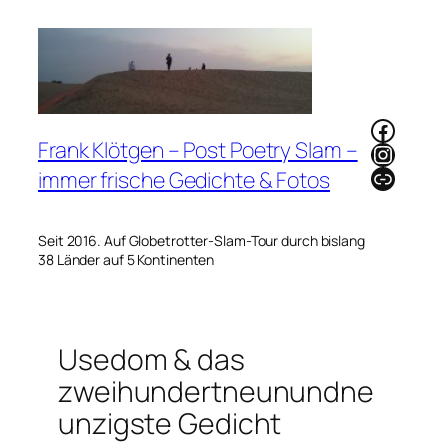
Zum
Inhalt
springen
Faceb
Frank Klötgen – Post Poetry Slam –
Instag
Link
immer frische Gedichte & Fotos
Seit 2016. Auf Globetrotter-Slam-Tour durch bislang
38 Länder auf 5 Kontinenten
Usedom & das
zweihundertneunundne
unzigste Gedicht