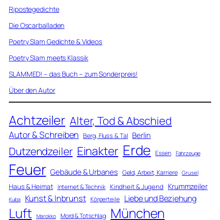
Ripostegedichte
Die Oscarballaden
Poetry Slam Gedichte & Videos
Poetry Slam meets Klassik
SLAMMED! – das Buch – zum Sonderpreis!
Über den Autor
Achtzeiler
Alter, Tod & Abschied
Autor & Schreiben
Berlin
Berg, Fluss & Tal
Erde
Einakter
Dutzendzeiler
Essen
Fahrzeuge
Feuer
Gebäude & Urbanes
Geld, Arbeit, Karriere
Grusel
Krummzeiler
Haus & Heimat
Kindheit & Jugend
Internet & Technik
Kunst & Inbrunst
Liebe und Beziehung
Körperteile
Kuba
Luft
München
Mord & Totschlag
Marokko