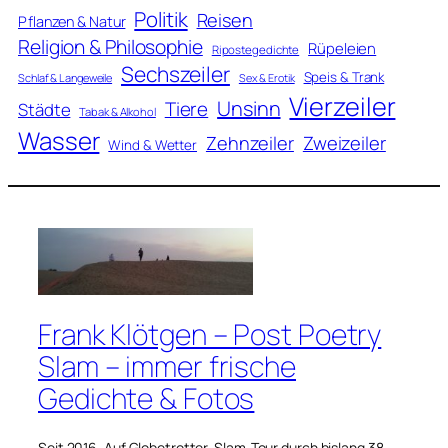
Politik
Reisen
Pflanzen & Natur
Religion & Philosophie
Rüpeleien
Ripostegedichte
Sechszeiler
Speis & Trank
Schlaf & Langeweile
Sex & Erotik
Vierzeiler
Unsinn
Tiere
Städte
Tabak & Alkohol
Wasser
Zweizeiler
Zehnzeiler
Wind & Wetter
Frank Klötgen – Post Poetry
Slam – immer frische
Gedichte & Fotos
Seit 2016. Auf Globetrotter-Slam-Tour durch bislang 38