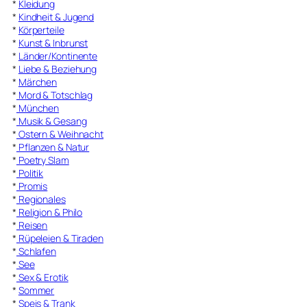
*
Kleidung
*
Kindheit & Jugend
*
Körperteile
*
Kunst & Inbrunst
*
Länder/Kontinente
*
Liebe & Beziehung
*
Märchen
*
Mord & Totschlag
*
München
*
Musik & Gesang
*
Ostern & Weihnacht
*
Pflanzen & Natur
*
Poetry Slam
*
Politik
*
Promis
*
Regionales
*
Religion & Philo
*
Reisen
*
Rüpeleien & Tiraden
*
Schlafen
*
See
*
Sex & Erotik
*
Sommer
*
Speis & Trank