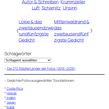
Autor & Schreiben
Krummzeiler
Luft
Scharnitz
Unsinn
Loipe & das
Mittenwaldrand &
zweitausendzwe
das
《
》
iundfünfzigste
zweitausendfünf
Gedicht
zigste Gedicht
Schlagwörter
–
Die 272 Städte/Länder der Fotos (2016-2026)
–
Gedichte/Fotos ausgewählter Tourstationen:
*
Costa Rica
*
Hawaii
*
Indien
*
Japan
*
Kuba