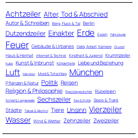
Achtzeiler
Alter, Tod & Abschied
Autor & Schreiben
Berlin
Berg, Fluss & Tal
Erde
Einakter
Dutzendzeiler
Essen
Fahrzeuge
Feuer
Gebäude & Urbanes
Geld, Arbeit, Karriere
Grusel
Krummzeiler
Haus & Heimat
Kindheit & Jugend
Internet & Technik
Kunst & Inbrunst
Liebe und Beziehung
Körperteile
Kuba
Luft
München
Mord & Totschlag
Marokko
Politik
Reisen
Pflanzen & Natur
Religion & Philosophie
Rüpeleien
Ripostegedichte
Sechszeiler
Speis & Trank
Schlaf & Langeweile
Sex & Erotik
Vierzeiler
Unsinn
Tiere
Städte
Tabak & Alkohol
Wasser
Zweizeiler
Zehnzeiler
Wind & Wetter