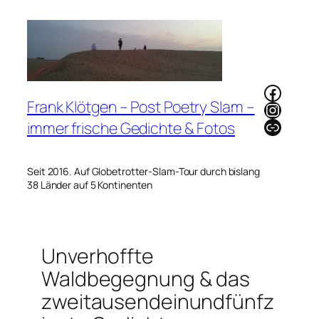
Zum
Inhalt
springen
Faceb
Frank Klötgen – Post Poetry Slam –
Instag
Link
immer frische Gedichte & Fotos
Seit 2016. Auf Globetrotter-Slam-Tour durch bislang
38 Länder auf 5 Kontinenten
Unverhoffte
Waldbegegnung & das
zweitausendeinundfünfz