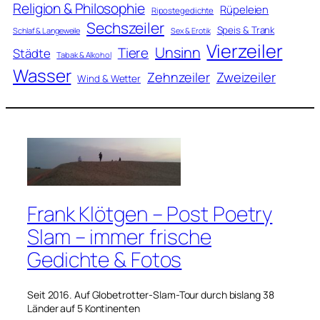
Religion & Philosophie
Rüpeleien
Ripostegedichte
Sechszeiler
Speis & Trank
Schlaf & Langeweile
Sex & Erotik
Vierzeiler
Unsinn
Tiere
Städte
Tabak & Alkohol
Wasser
Zweizeiler
Zehnzeiler
Wind & Wetter
Frank Klötgen – Post Poetry
Slam – immer frische
Gedichte & Fotos
Seit 2016. Auf Globetrotter-Slam-Tour durch bislang 38
Länder auf 5 Kontinenten