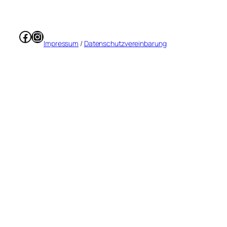
Facebook
Instagram
Impressum
/
Datenschutzvereinbarung