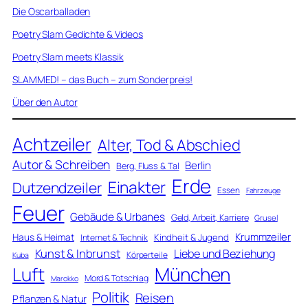
Die Oscarballaden
Poetry Slam Gedichte & Videos
Poetry Slam meets Klassik
SLAMMED! – das Buch – zum Sonderpreis!
Über den Autor
Achtzeiler
Alter, Tod & Abschied
Autor & Schreiben
Berlin
Berg, Fluss & Tal
Erde
Einakter
Dutzendzeiler
Essen
Fahrzeuge
Feuer
Gebäude & Urbanes
Geld, Arbeit, Karriere
Grusel
Krummzeiler
Haus & Heimat
Kindheit & Jugend
Internet & Technik
Kunst & Inbrunst
Liebe und Beziehung
Körperteile
Kuba
Luft
München
Mord & Totschlag
Marokko
Politik
Reisen
Pflanzen & Natur