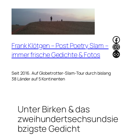
Zum
Inhalt
springen
Faceb
Frank Klötgen – Post Poetry Slam –
Instag
Link
immer frische Gedichte & Fotos
Seit 2016. Auf Globetrotter-Slam-Tour durch bislang
38 Länder auf 5 Kontinenten
Unter Birken & das
zweihundertsechsundsie
bzigste Gedicht