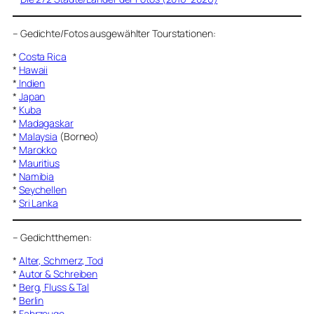
–
Gedichte/Fotos ausgewählter Tourstationen:
*
Costa Rica
*
Hawaii
*
Indien
*
Japan
*
Kuba
*
Madagaskar
*
Malaysia
(Borneo)
*
Marokko
*
Mauritius
*
Namibia
*
Seychellen
*
Sri Lanka
–
Gedichtthemen
:
*
Alter, Schmerz, Tod
*
Autor & Schreiben
*
Berg, Fluss & Tal
*
Berlin
*
Fahrzeuge