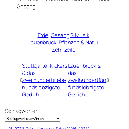
Gesang
Erde
Gesang & Musik
Lauenbrück
Pflanzen & Natur
Zehnzeiler
Stuttgarter Kickers
Lauenbrück &
& das
das
《
zweihundertsiebe
zweihundertfün
》
nundsiebzigste
fundsiebzigste
Gedicht
Gedicht
Schlagwörter
–
Die 272 Städte/Länder der Fotos (2016-2026)