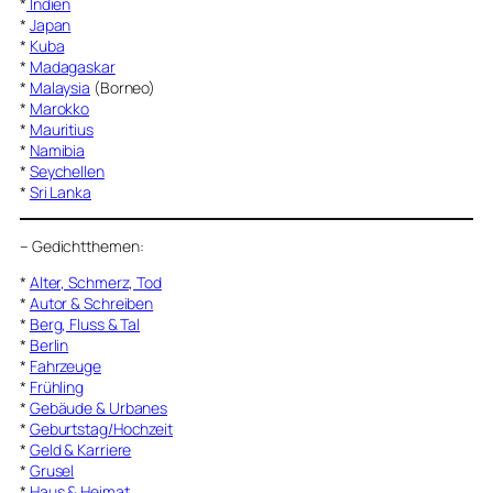
*
Indien
*
Japan
*
Kuba
*
Madagaskar
*
Malaysia
(Borneo)
*
Marokko
*
Mauritius
*
Namibia
*
Seychellen
*
Sri Lanka
–
Gedichtthemen
:
*
Alter, Schmerz, Tod
*
Autor & Schreiben
*
Berg, Fluss & Tal
*
Berlin
*
Fahrzeuge
*
Frühling
*
Gebäude & Urbanes
*
Geburtstag/Hochzeit
*
Geld & Karriere
*
Grusel
*
Haus & Heimat