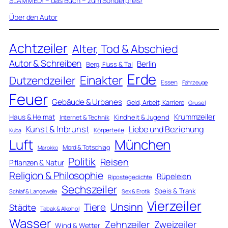
SLAMMED! – das Buch – zum Sonderpreis!
Über den Autor
Achtzeiler
Alter, Tod & Abschied
Autor & Schreiben
Berlin
Berg, Fluss & Tal
Erde
Einakter
Dutzendzeiler
Essen
Fahrzeuge
Feuer
Gebäude & Urbanes
Geld, Arbeit, Karriere
Grusel
Krummzeiler
Haus & Heimat
Kindheit & Jugend
Internet & Technik
Kunst & Inbrunst
Liebe und Beziehung
Körperteile
Kuba
Luft
München
Mord & Totschlag
Marokko
Politik
Reisen
Pflanzen & Natur
Religion & Philosophie
Rüpeleien
Ripostegedichte
Sechszeiler
Speis & Trank
Schlaf & Langeweile
Sex & Erotik
Vierzeiler
Unsinn
Tiere
Städte
Tabak & Alkohol
Wasser
Zweizeiler
Zehnzeiler
Wind & Wetter