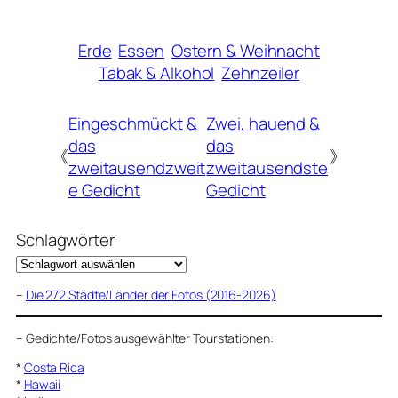
Erde
Essen
Ostern & Weihnacht
Tabak & Alkohol
Zehnzeiler
Eingeschmückt &
Zwei, hauend &
das
das
《
》
zweitausendzweit
zweitausendste
e Gedicht
Gedicht
Schlagwörter
–
Die 272 Städte/Länder der Fotos (2016-2026)
–
Gedichte/Fotos ausgewählter Tourstationen:
*
Costa Rica
*
Hawaii