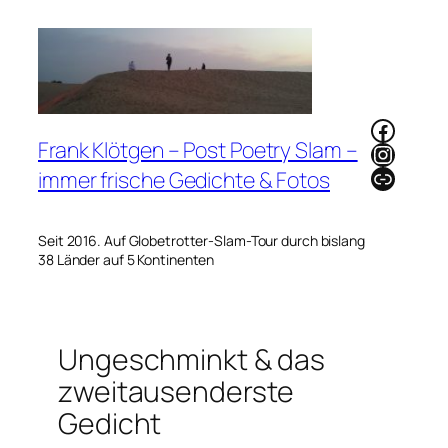
Zum
Inhalt
springen
Faceb
Frank Klötgen – Post Poetry Slam –
Instag
Link
immer frische Gedichte & Fotos
Seit 2016. Auf Globetrotter-Slam-Tour durch bislang
38 Länder auf 5 Kontinenten
Ungeschminkt & das
zweitausenderste
Gedicht