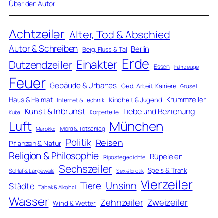
Über den Autor
Achtzeiler
Alter, Tod & Abschied
Autor & Schreiben
Berlin
Berg, Fluss & Tal
Erde
Einakter
Dutzendzeiler
Essen
Fahrzeuge
Feuer
Gebäude & Urbanes
Geld, Arbeit, Karriere
Grusel
Krummzeiler
Haus & Heimat
Kindheit & Jugend
Internet & Technik
Kunst & Inbrunst
Liebe und Beziehung
Körperteile
Kuba
Luft
München
Mord & Totschlag
Marokko
Politik
Reisen
Pflanzen & Natur
Religion & Philosophie
Rüpeleien
Ripostegedichte
Sechszeiler
Speis & Trank
Schlaf & Langeweile
Sex & Erotik
Vierzeiler
Unsinn
Tiere
Städte
Tabak & Alkohol
Wasser
Zweizeiler
Zehnzeiler
Wind & Wetter