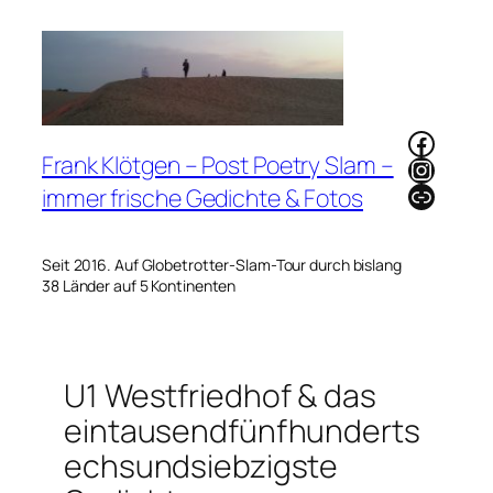
Zum
Inhalt
springen
Faceb
Frank Klötgen – Post Poetry Slam –
Instag
Link
immer frische Gedichte & Fotos
Seit 2016. Auf Globetrotter-Slam-Tour durch bislang
38 Länder auf 5 Kontinenten
U1 Westfriedhof & das
eintausendfünfhunderts
echsundsiebzigste