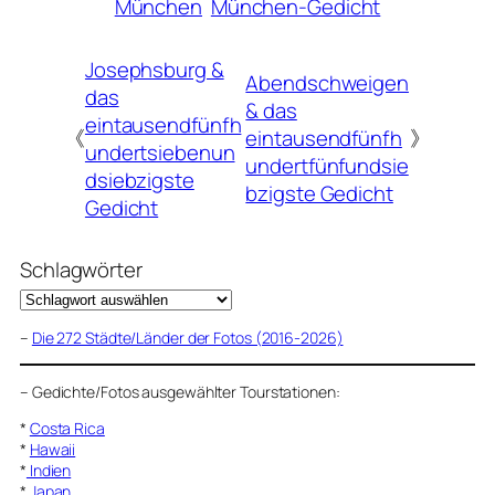
München
München-Gedicht
Josephsburg &
Abendschweigen
das
& das
eintausendfünfh
《
eintausendfünfh
》
undertsiebenun
undertfünfundsie
dsiebzigste
bzigste Gedicht
Gedicht
Schlagwörter
–
Die 272 Städte/Länder der Fotos (2016-2026)
–
Gedichte/Fotos ausgewählter Tourstationen:
*
Costa Rica
*
Hawaii
*
Indien
*
Japan