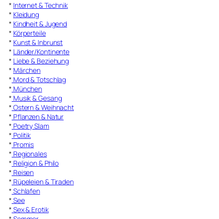
*
Internet & Technik
*
Kleidung
*
Kindheit & Jugend
*
Körperteile
*
Kunst & Inbrunst
*
Länder/Kontinente
*
Liebe & Beziehung
*
Märchen
*
Mord & Totschlag
*
München
*
Musik & Gesang
*
Ostern & Weihnacht
*
Pflanzen & Natur
*
Poetry Slam
*
Politik
*
Promis
*
Regionales
*
Religion & Philo
*
Reisen
*
Rüpeleien & Tiraden
*
Schlafen
*
See
*
Sex & Erotik
*
Sommer