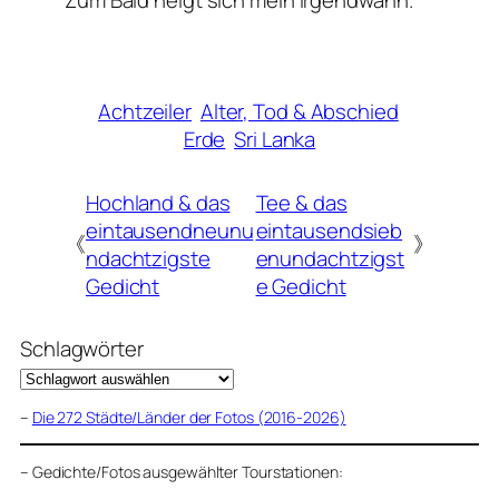
Zum
Bald
neigt sich mein
Irgendwann
.
Achtzeiler
Alter, Tod & Abschied
Erde
Sri Lanka
Hochland & das
Tee & das
eintausendneunu
eintausendsieb
《
》
ndachtzigste
enundachtzigst
Gedicht
e Gedicht
Schlagwörter
–
Die 272 Städte/Länder der Fotos (2016-2026)
–
Gedichte/Fotos ausgewählter Tourstationen: