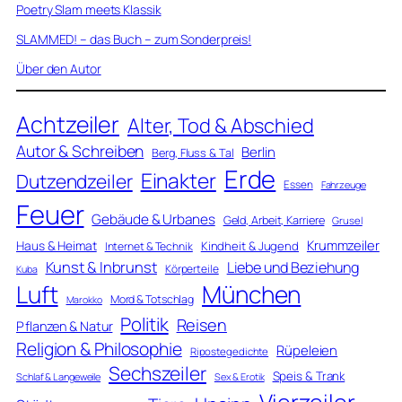
Poetry Slam meets Klassik
SLAMMED! – das Buch – zum Sonderpreis!
Über den Autor
Achtzeiler
Alter, Tod & Abschied
Autor & Schreiben
Berlin
Berg, Fluss & Tal
Erde
Einakter
Dutzendzeiler
Essen
Fahrzeuge
Feuer
Gebäude & Urbanes
Geld, Arbeit, Karriere
Grusel
Krummzeiler
Haus & Heimat
Kindheit & Jugend
Internet & Technik
Kunst & Inbrunst
Liebe und Beziehung
Körperteile
Kuba
Luft
München
Mord & Totschlag
Marokko
Politik
Reisen
Pflanzen & Natur
Religion & Philosophie
Rüpeleien
Ripostegedichte
Sechszeiler
Speis & Trank
Schlaf & Langeweile
Sex & Erotik