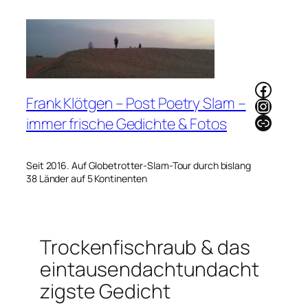
Zum
Inhalt
springen
Faceb
Frank Klötgen – Post Poetry Slam –
Instag
Link
immer frische Gedichte & Fotos
Seit 2016. Auf Globetrotter-Slam-Tour durch bislang
38 Länder auf 5 Kontinenten
Trockenfischraub & das
eintausendachtundacht
zigste Gedicht