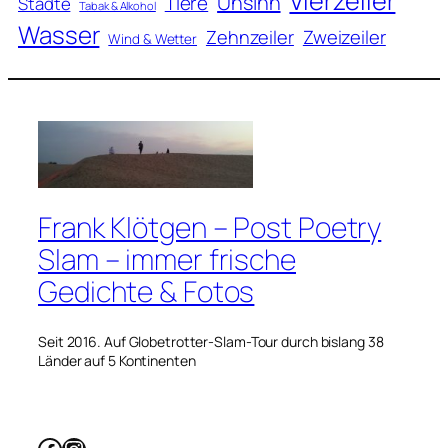
Vierzeiler
Unsinn
Tiere
Städte
Tabak & Alkohol
Wasser
Zweizeiler
Zehnzeiler
Wind & Wetter
Frank Klötgen – Post Poetry
Slam – immer frische
Gedichte & Fotos
Seit 2016. Auf Globetrotter-Slam-Tour durch bislang 38
Länder auf 5 Kontinenten
Facebook
Instagram