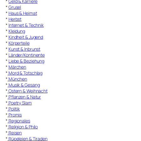
*
Geld & Karriere
*
Grusel
*
Haus & Heimat
*
Herbst
*
Internet & Technik
*
Kleidung
*
Kindheit & Jugend
*
Körperteile
*
Kunst & Inbrunst
*
Länder/Kontinente
*
Liebe & Beziehung
*
Märchen
*
Mord & Totschlag
*
München
*
Musik & Gesang
*
Ostern & Weihnacht
*
Pflanzen & Natur
*
Poetry Slam
*
Politik
*
Promis
*
Regionales
*
Religion & Philo
*
Reisen
*
Rüpeleien & Tiraden