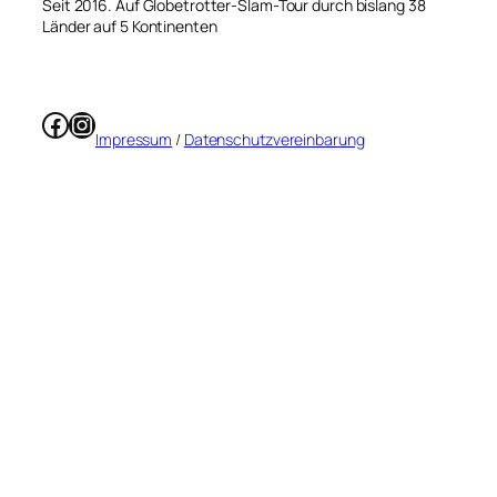
Seit 2016. Auf Globetrotter-Slam-Tour durch bislang 38
Länder auf 5 Kontinenten
Facebook
Instagram
Impressum
/
Datenschutzvereinbarung