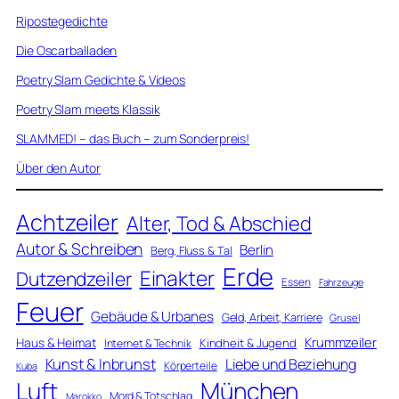
Ripostegedichte
Die Oscarballaden
Poetry Slam Gedichte & Videos
Poetry Slam meets Klassik
SLAMMED! – das Buch – zum Sonderpreis!
Über den Autor
Achtzeiler
Alter, Tod & Abschied
Autor & Schreiben
Berlin
Berg, Fluss & Tal
Erde
Einakter
Dutzendzeiler
Essen
Fahrzeuge
Feuer
Gebäude & Urbanes
Geld, Arbeit, Karriere
Grusel
Krummzeiler
Haus & Heimat
Kindheit & Jugend
Internet & Technik
Kunst & Inbrunst
Liebe und Beziehung
Körperteile
Kuba
Luft
München
Mord & Totschlag
Marokko