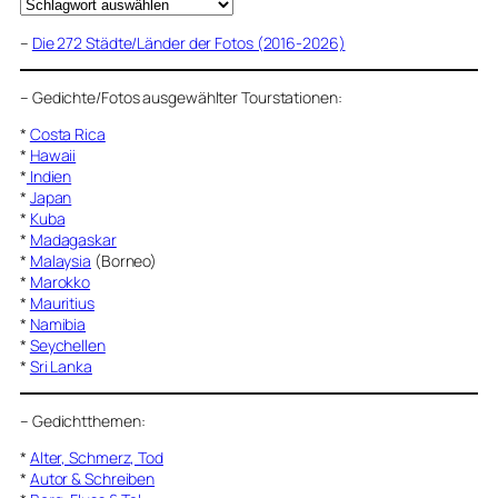
–
Die 272 Städte/Länder der Fotos (2016-2026)
–
Gedichte/Fotos ausgewählter Tourstationen:
*
Costa Rica
*
Hawaii
*
Indien
*
Japan
*
Kuba
*
Madagaskar
*
Malaysia
(Borneo)
*
Marokko
*
Mauritius
*
Namibia
*
Seychellen
*
Sri Lanka
–
Gedichtthemen
:
*
Alter, Schmerz, Tod
*
Autor & Schreiben