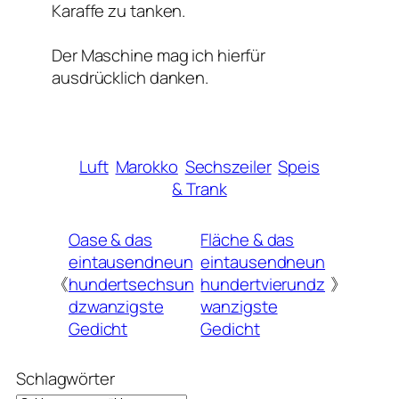
Karaffe zu tanken.
Der Maschine mag ich hierfür
ausdrücklich danken.
Luft
Marokko
Sechszeiler
Speis
& Trank
Oase & das
Fläche & das
eintausendneun
eintausendneun
《
hundertsechsun
hundertvierundz
》
dzwanzigste
wanzigste
Gedicht
Gedicht
Schlagwörter