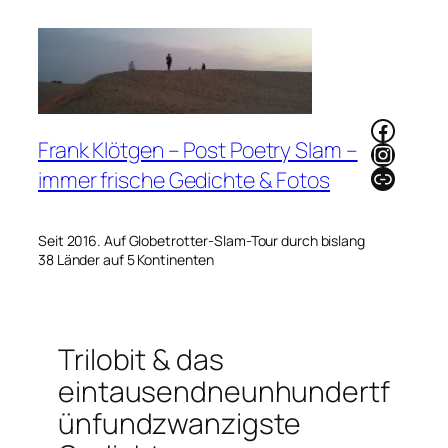
Zum
Inhalt
springen
Faceb
Frank Klötgen – Post Poetry Slam –
Instag
Link
immer frische Gedichte & Fotos
Seit 2016. Auf Globetrotter-Slam-Tour durch bislang
38 Länder auf 5 Kontinenten
Trilobit & das
eintausendneunhundertf
ünfundzwanzigste