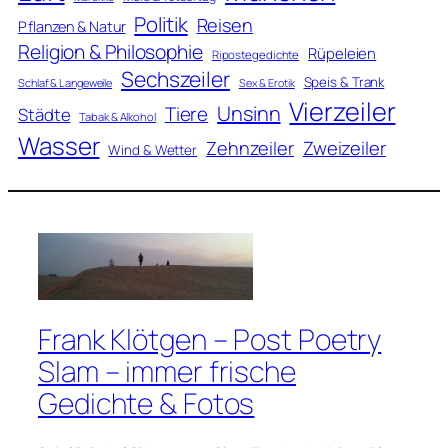
Politik
Reisen
Pflanzen & Natur
Religion & Philosophie
Rüpeleien
Ripostegedichte
Sechszeiler
Speis & Trank
Schlaf & Langeweile
Sex & Erotik
Vierzeiler
Unsinn
Tiere
Städte
Tabak & Alkohol
Wasser
Zweizeiler
Zehnzeiler
Wind & Wetter
Frank Klötgen – Post Poetry
Slam – immer frische
Gedichte & Fotos