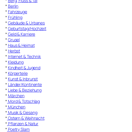
*
Berg, Fluss & Tal
*
Berlin
*
Fahrzeuge
*
Frühling
*
Gebäude & Urbanes
*
Geburtstag/Hochzeit
*
Geld & Karriere
*
Grusel
*
Haus & Heimat
*
Herbst
*
Internet & Technik
*
Kleidung
*
Kindheit & Jugend
*
Körperteile
*
Kunst & Inbrunst
*
Länder/Kontinente
*
Liebe & Beziehung
*
Märchen
*
Mord & Totschlag
*
München
*
Musik & Gesang
*
Ostern & Weihnacht
*
Pflanzen & Natur
*
Poetry Slam