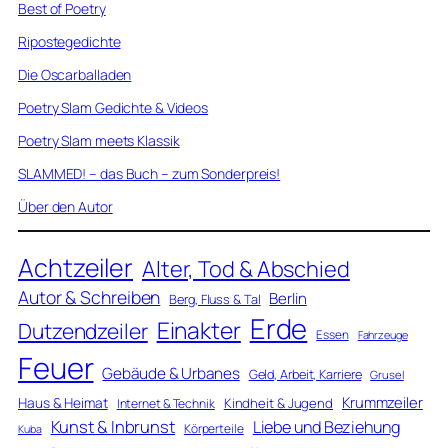
Best of Poetry
Ripostegedichte
Die Oscarballaden
Poetry Slam Gedichte & Videos
Poetry Slam meets Klassik
SLAMMED! – das Buch – zum Sonderpreis!
Über den Autor
Achtzeiler
Alter, Tod & Abschied
Autor & Schreiben
Berlin
Berg, Fluss & Tal
Erde
Einakter
Dutzendzeiler
Essen
Fahrzeuge
Feuer
Gebäude & Urbanes
Geld, Arbeit, Karriere
Grusel
Krummzeiler
Haus & Heimat
Kindheit & Jugend
Internet & Technik
Kunst & Inbrunst
Liebe und Beziehung
Körperteile
Kuba