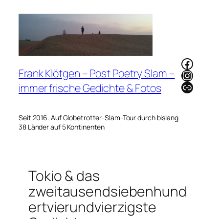
Zum
Inhalt
springen
Faceb
Frank Klötgen – Post Poetry Slam –
Instag
Link
immer frische Gedichte & Fotos
Seit 2016. Auf Globetrotter-Slam-Tour durch bislang
38 Länder auf 5 Kontinenten
Tokio & das
zweitausendsiebenhund
ertvierundvierzigste