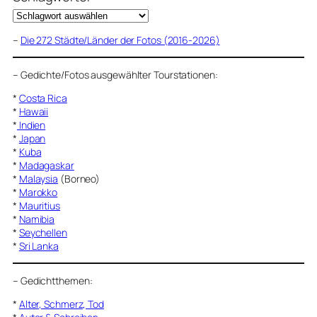
–
Die 272 Städte/Länder der Fotos (2016-2026)
–
Gedichte/Fotos ausgewählter Tourstationen:
*
Costa Rica
*
Hawaii
*
Indien
*
Japan
*
Kuba
*
Madagaskar
*
Malaysia
(Borneo)
*
Marokko
*
Mauritius
*
Namibia
*
Seychellen
*
Sri Lanka
–
Gedichtthemen
:
*
Alter, Schmerz, Tod