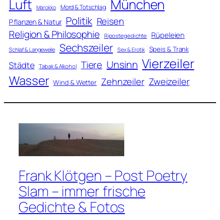
Luft
München
Mord & Totschlag
Marokko
Politik
Reisen
Pflanzen & Natur
Religion & Philosophie
Rüpeleien
Ripostegedichte
Sechszeiler
Speis & Trank
Schlaf & Langeweile
Sex & Erotik
Vierzeiler
Unsinn
Tiere
Städte
Tabak & Alkohol
Wasser
Zweizeiler
Zehnzeiler
Wind & Wetter
Frank Klötgen – Post Poetry
Slam – immer frische
Gedichte & Fotos