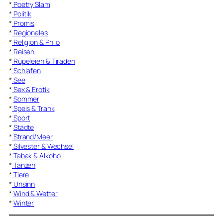
*
Poetry Slam
*
Politik
*
Promis
*
Regionales
*
Religion & Philo
*
Reisen
*
Rüpeleien & Tiraden
*
Schlafen
*
See
*
Sex & Erotik
*
Sommer
*
Speis & Trank
*
Sport
*
Städte
*
Strand/Meer
*
Silvester & Wechsel
*
Tabak & Alkohol
*
Tanzen
*
Tiere
*
Unsinn
*
Wind & Wetter
*
Winter