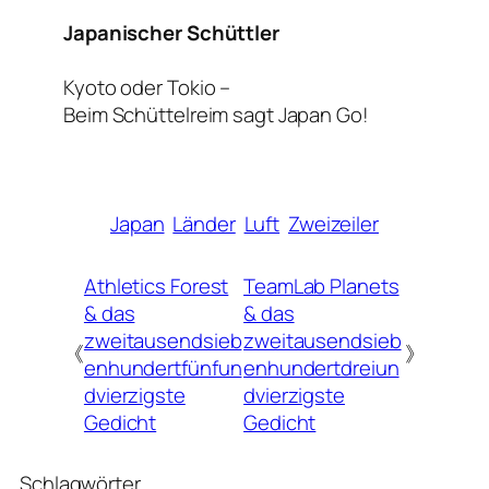
Japanischer Schüttler
Kyoto oder Tokio –
Beim Schüttelreim sagt Japan Go!
Japan
Länder
Luft
Zweizeiler
Athletics Forest
TeamLab Planets
& das
& das
zweitausendsieb
zweitausendsieb
《
》
enhundertfünfun
enhundertdreiun
dvierzigste
dvierzigste
Gedicht
Gedicht
Schlagwörter