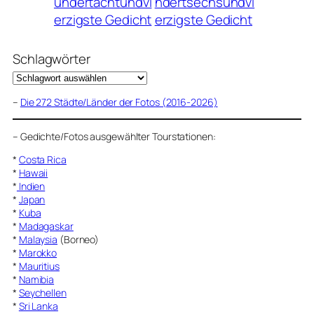
undertachtundvi
ndertsechsundvi
erzigste Gedicht
erzigste Gedicht
Schlagwörter
–
Die 272 Städte/Länder der Fotos (2016-2026)
–
Gedichte/Fotos ausgewählter Tourstationen:
*
Costa Rica
*
Hawaii
*
Indien
*
Japan
*
Kuba
*
Madagaskar
*
Malaysia
(Borneo)
*
Marokko
*
Mauritius
*
Namibia
*
Seychellen
*
Sri Lanka