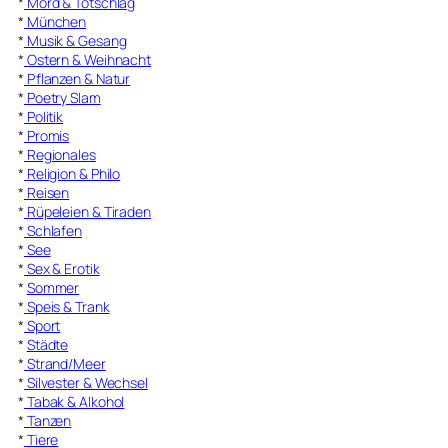
*
Mord & Totschlag
*
München
*
Musik & Gesang
*
Ostern & Weihnacht
*
Pflanzen & Natur
*
Poetry Slam
*
Politik
*
Promis
*
Regionales
*
Religion & Philo
*
Reisen
*
Rüpeleien & Tiraden
*
Schlafen
*
See
*
Sex & Erotik
*
Sommer
*
Speis & Trank
*
Sport
*
Städte
*
Strand/Meer
*
Silvester & Wechsel
*
Tabak & Alkohol
*
Tanzen
*
Tiere