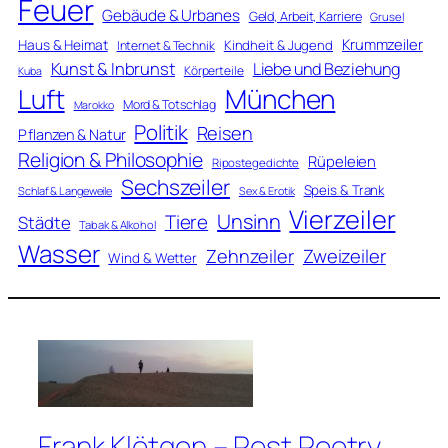
Feuer
Gebäude & Urbanes
Geld, Arbeit, Karriere
Grusel
Krummzeiler
Haus & Heimat
Kindheit & Jugend
Internet & Technik
Kunst & Inbrunst
Liebe und Beziehung
Körperteile
Kuba
Luft
München
Mord & Totschlag
Marokko
Politik
Reisen
Pflanzen & Natur
Religion & Philosophie
Rüpeleien
Ripostegedichte
Sechszeiler
Speis & Trank
Schlaf & Langeweile
Sex & Erotik
Vierzeiler
Unsinn
Tiere
Städte
Tabak & Alkohol
Wasser
Zweizeiler
Zehnzeiler
Wind & Wetter
Frank Klötgen – Post Poetry