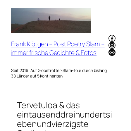
Zum
Inhalt
springen
Faceb
Frank Klötgen – Post Poetry Slam –
Instag
Link
immer frische Gedichte & Fotos
Seit 2016. Auf Globetrotter-Slam-Tour durch bislang
38 Länder auf 5 Kontinenten
Tervetuloa & das
eintausenddreihundertsi
ebenundvierzigste