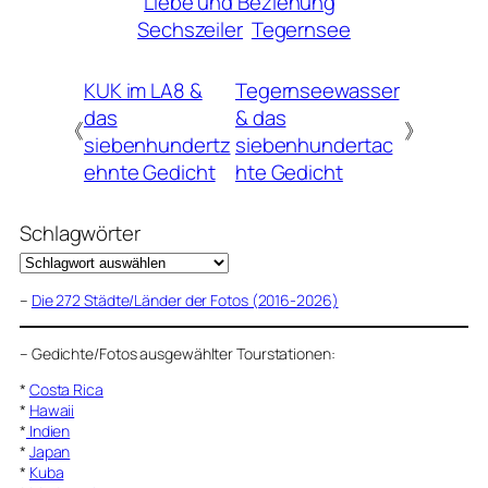
Liebe und Beziehung
Sechszeiler
Tegernsee
KUK im LA8 &
Tegernseewasser
das
& das
《
》
siebenhundertz
siebenhundertac
ehnte Gedicht
hte Gedicht
Schlagwörter
–
Die 272 Städte/Länder der Fotos (2016-2026)
–
Gedichte/Fotos ausgewählter Tourstationen:
*
Costa Rica
*
Hawaii
*
Indien
*
Japan
*
Kuba