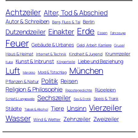
Achtzeiler
Alter, Tod & Abschied
Autor & Schreiben
Berlin
Berg, Fluss & Tal
Erde
Einakter
Dutzendzeiler
Essen
Fahrzeuge
Feuer
Gebäude & Urbanes
Geld, Arbeit, Karriere
Grusel
Krummzeiler
Haus & Heimat
Kindheit & Jugend
Internet & Technik
Kunst & Inbrunst
Liebe und Beziehung
Körperteile
Kuba
Luft
München
Mord & Totschlag
Marokko
Politik
Reisen
Pflanzen & Natur
Religion & Philosophie
Rüpeleien
Ripostegedichte
Sechszeiler
Speis & Trank
Schlaf & Langeweile
Sex & Erotik
Vierzeiler
Unsinn
Tiere
Städte
Tabak & Alkohol
Wasser
Zweizeiler
Zehnzeiler
Wind & Wetter