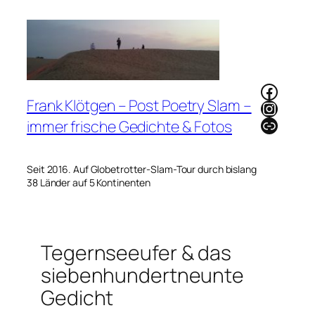
Zum
Inhalt
springen
Faceb
Frank Klötgen – Post Poetry Slam –
Instag
Link
immer frische Gedichte & Fotos
Seit 2016. Auf Globetrotter-Slam-Tour durch bislang
38 Länder auf 5 Kontinenten
Tegernseeufer & das
siebenhundertneunte
Gedicht