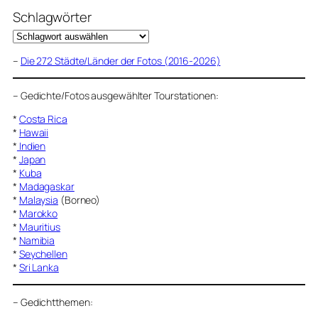
Schlagwörter
–
Die 272 Städte/Länder der Fotos (2016-2026)
–
Gedichte/Fotos ausgewählter Tourstationen:
*
Costa Rica
*
Hawaii
*
Indien
*
Japan
*
Kuba
*
Madagaskar
*
Malaysia
(Borneo)
*
Marokko
*
Mauritius
*
Namibia
*
Seychellen
*
Sri Lanka
–
Gedichtthemen
: