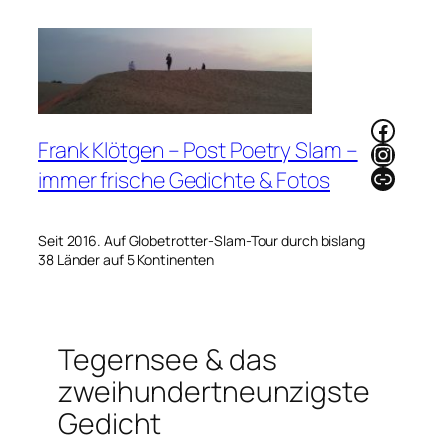
Zum
Inhalt
springen
Faceb
Frank Klötgen – Post Poetry Slam –
Instag
Link
immer frische Gedichte & Fotos
Seit 2016. Auf Globetrotter-Slam-Tour durch bislang
38 Länder auf 5 Kontinenten
Tegernsee & das
zweihundertneunzigste
Gedicht