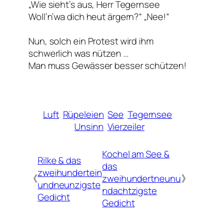
„Wie sieht’s aus, Herr Tegernsee
Woll’n’wa dich heut ärgern?“ „Nee!“
Nun, solch ein Protest wird ihm
schwerlich was nützen …
Man muss Gewässer besser schützen!
Luft
Rüpeleien
See
Tegernsee
Unsinn
Vierzeiler
Kochel am See &
Rilke & das
das
zweihundertein
《
zweihundertneunu
》
undneunzigste
ndachtzigste
Gedicht
Gedicht