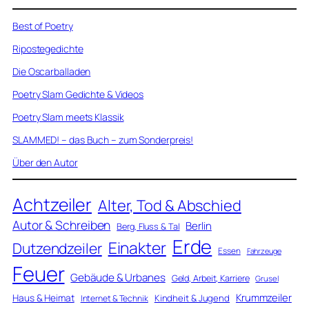
Best of Poetry
Ripostegedichte
Die Oscarballaden
Poetry Slam Gedichte & Videos
Poetry Slam meets Klassik
SLAMMED! – das Buch – zum Sonderpreis!
Über den Autor
Achtzeiler
Alter, Tod & Abschied
Autor & Schreiben
Berlin
Berg, Fluss & Tal
Erde
Einakter
Dutzendzeiler
Essen
Fahrzeuge
Feuer
Gebäude & Urbanes
Geld, Arbeit, Karriere
Grusel
Krummzeiler
Haus & Heimat
Kindheit & Jugend
Internet & Technik