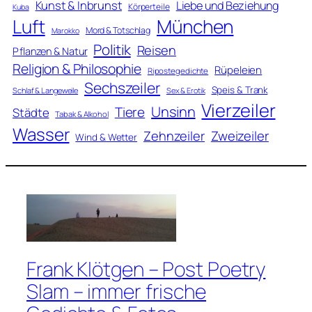
Kunst & Inbrunst
Liebe und Beziehung
Körperteile
Kuba
Luft
München
Mord & Totschlag
Marokko
Politik
Reisen
Pflanzen & Natur
Religion & Philosophie
Rüpeleien
Ripostegedichte
Sechszeiler
Speis & Trank
Schlaf & Langeweile
Sex & Erotik
Vierzeiler
Unsinn
Tiere
Städte
Tabak & Alkohol
Wasser
Zweizeiler
Zehnzeiler
Wind & Wetter
Frank Klötgen – Post Poetry
Slam – immer frische